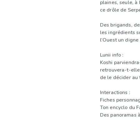
plaines, seule, à
ce drôle de Serp
Des brigands, de
les ingrédients so
l’Ouest un digne 
Lunii info :
Koshi parviendra
retrouvera-t-elle
de le décider au 
Interactions :
Fiches personnag
Ton encyclo du F
Des panoramas à