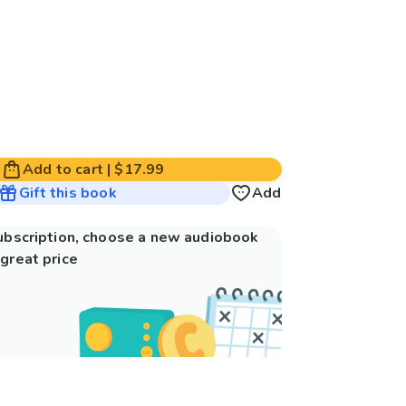
Add to cart
|
$17.99
Gift this book
Add
subscription, choose a new audiobook
great price