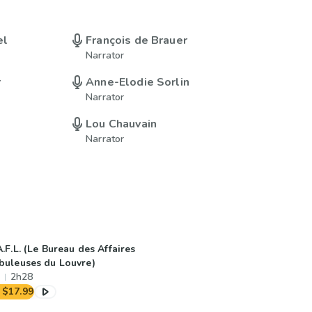
el
François de Brauer
Narrator
r
Anne-Elodie Sorlin
Narrator
Lou Chauvain
Narrator
A.F.L. (Le Bureau des Affaires
buleuses du Louvre)
2h28
$17.99