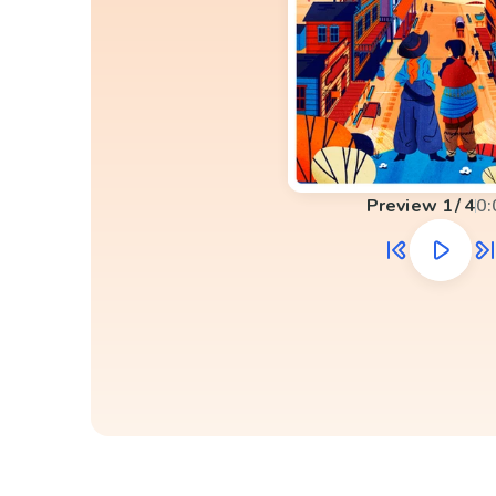
Preview
1
/
4
0: