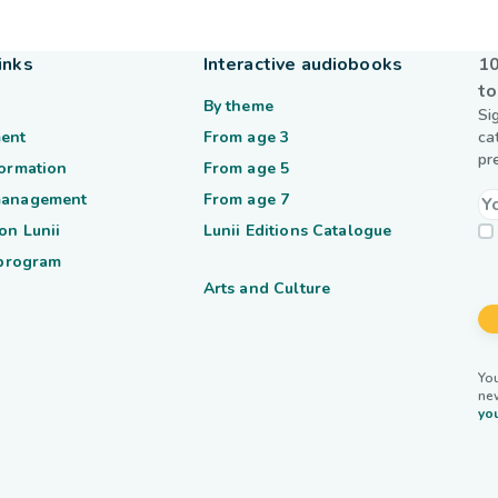
inks
Interactive audiobooks
10
to
By theme
Si
ent
From age 3
ca
pr
formation
From age 5
management
From age 7
on Lunii
Lunii Editions Catalogue
 program
Arts and Culture
You
ne
you