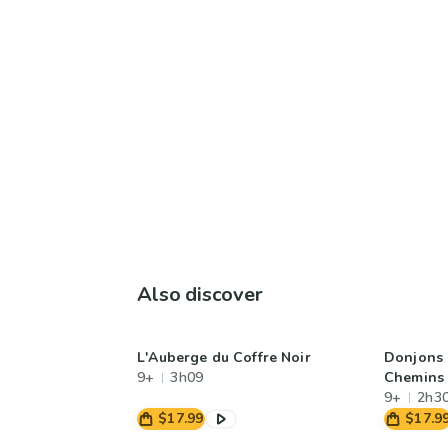
Also discover
L'Auberge du Coffre Noir
Donjons 
9+
3h09
Chemins 
9+
2h3
$17.99
$17.9