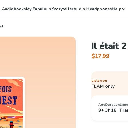
Audiobooks
My Fabulous Storyteller
Audio Headphones
Help
est
Il était 
$17.99
Listen on
FLAM only
Age
Duration
Lan
9+
3h18
Fra