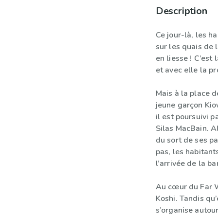
Description
Ce jour-là, les h
sur les quais de l
en liesse ! C’est 
et avec elle la p
Mais à la place d
jeune garçon Kiow
il est poursuivi p
Silas MacBain. Alo
du sort de ses pa
pas, les habitant
l’arrivée de la 
Au cœur du Far W
Koshi. Tandis qu’
s’organise autou