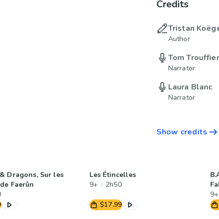
Credits
Tristan Koëg
Author
Tom Trouffie
Narrator
Laura Blanc
Narrator
Show credits
& Dragons, Sur les
Les Étincelles
B.
de Faerûn
9+
2h50
Fa
0
9+
9
$17.99