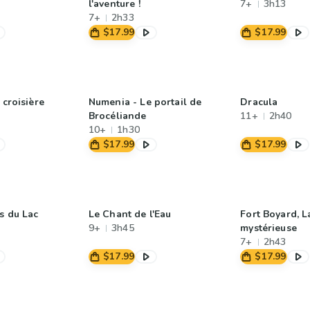
l'aventure !
7+
3h13
7+
2h33
$17.99
$17.99
 croisière
Numenia - Le portail de
Dracula
Brocéliande
11+
2h40
10+
1h30
$17.99
$17.99
s du Lac
Le Chant de l'Eau
Fort Boyard, L
9+
3h45
mystérieuse
7+
2h43
$17.99
$17.99