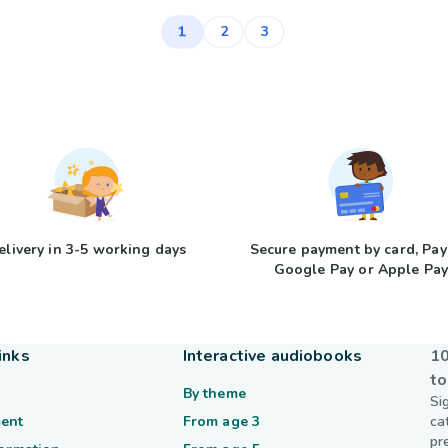
1
2
3
elivery in 3-5 working days
Secure payment by card, Pay
Google Pay or Apple Pa
inks
Interactive audiobooks
10
to
By theme
Si
ent
From age 3
ca
pr