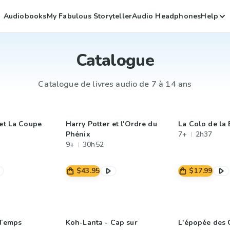
Audiobooks
My Fabulous Storyteller
Audio Headphones
Help
Catalogue
Catalogue de livres audio de 7 à 14 ans
 et La Coupe
Harry Potter et l'Ordre du
La Colo de la 
Phénix
7+
2h37
9+
30h52
$43.95
$17.99
 Temps
Koh-Lanta - Cap sur
L'épopée des