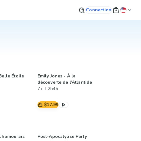
Connection
Belle Étoile
Emily Jones - À la
découverte de l'Atlantide
7+
2h45
$17.99
 Chamouraïs
Post-Apocalypse Party