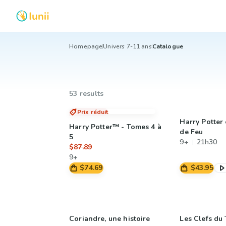
Homepage
Univers 7-11 ans
Catalogue
53 results
Prix réduit
Harry Potter
Harry Potter™ - Tomes 4 à
de Feu
5
9+
21h30
$87.89
9+
$74.69
$43.95
Coriandre, une histoire
Les Clefs du