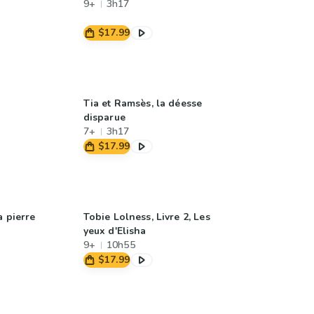
9+
3h17
$17.99
Tia et Ramsès, la déesse
disparue
7+
3h17
$17.99
a pierre
Tobie Lolness, Livre 2, Les
yeux d'Elisha
9+
10h55
$17.99