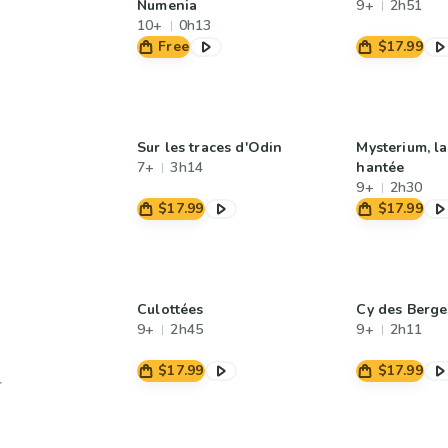
Numenia
9+
2h51
10+
0h13
Free
$17.99
Sur les traces d'Odin
Mysterium, la
7+
3h14
hantée
9+
2h30
$17.99
$17.99
Culottées
Cy des Berge
9+
2h45
9+
2h11
$17.99
$17.99