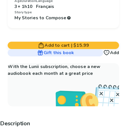
Age
Duration
Language
3+
1h10
Français
Story type
My Stories to Compose
Add to cart
|
$15.99
Gift this book
Add
With the Lunii subscription, choose a new
audiobook each month at a great price
Description