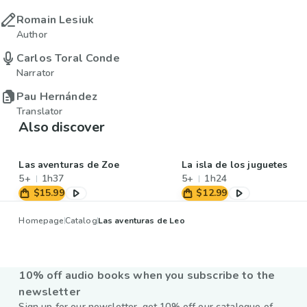
Romain Lesiuk
Author
Carlos Toral Conde
Narrator
Pau Hernández
Translator
Also discover
Las aventuras de Zoe
La isla de los juguetes
5+
1h37
5+
1h24
$15.99
$12.99
Homepage
Catalog
Las aventuras de Leo
10% off audio books when you subscribe to the
newsletter
Sign up for our newsletter, get 10% off our catalogue of