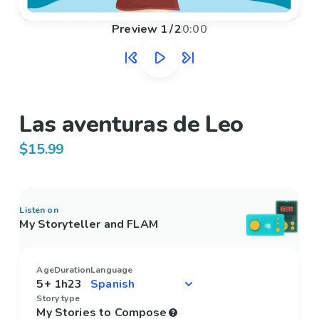
Preview
1
/
2
0:00
Las aventuras de Leo
$15.99
Listen on
My Storyteller and FLAM
Age
Duration
Language
5+
1h23
Story type
My Stories to Compose