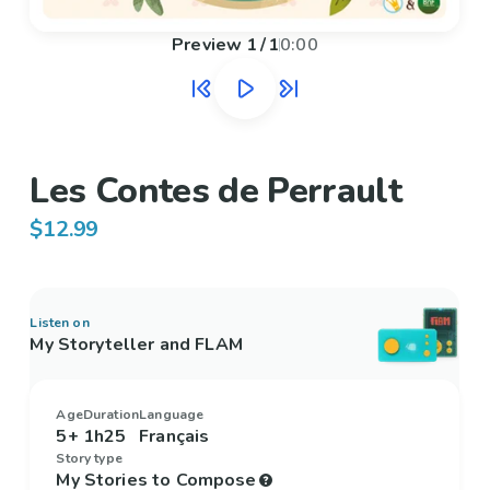
Preview
1
/
1
0:00
Les Contes de Perrault
$12.99
Listen on
My Storyteller and FLAM
Age
Duration
Language
5+
1h25
Français
Story type
My Stories to Compose