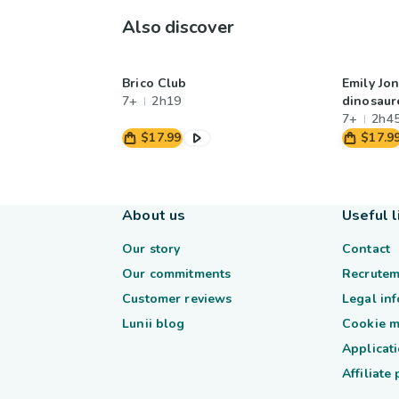
Also discover
Brico Club
Emily Jon
7+
2h19
dinosaur
7+
2h4
$17.99
$17.9
About us
Useful l
Our story
Contact
Our commitments
Recrutem
Customer reviews
Legal in
Lunii blog
Cookie 
Applicati
Affiliate