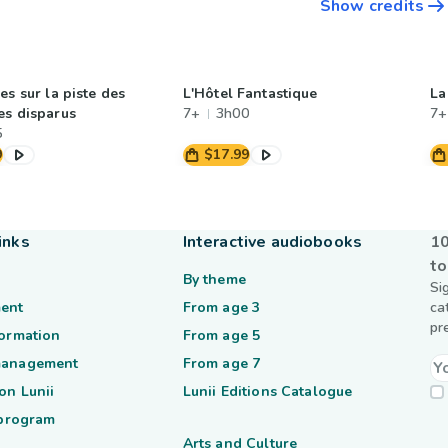
Show credits
es sur la piste des
L'Hôtel Fantastique
La
es disparus
7+
3h00
7+
5
9
$17.99
inks
Interactive audiobooks
10
to
By theme
Si
ent
From age 3
ca
pr
formation
From age 5
management
From age 7
on Lunii
Lunii Editions Catalogue
 program
Arts and Culture