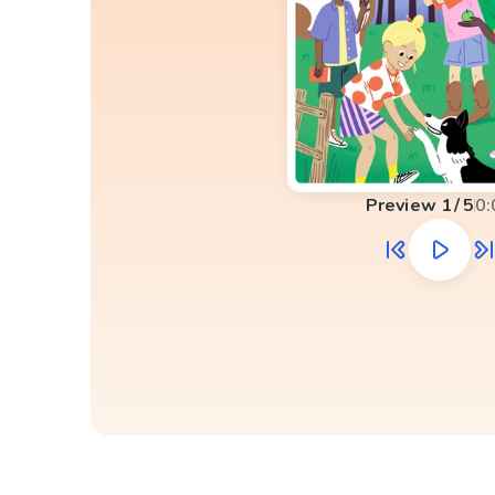
Preview
1
/
5
0: