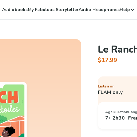
Audiobooks
My Fabulous Storyteller
Audio Headphones
Help
Le Ranch
$17.99
Listen on
FLAM only
Age
Duration
Lan
7+
2h30
Fra