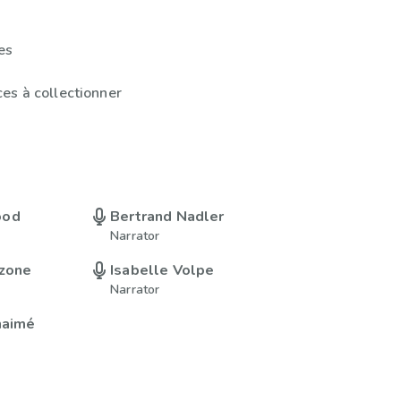
es
es à collectionner
ood
Bertrand Nadler
Narrator
zzone
Isabelle Volpe
Narrator
naimé