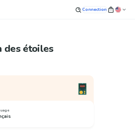
Connection
 des étoiles
guage
nçais