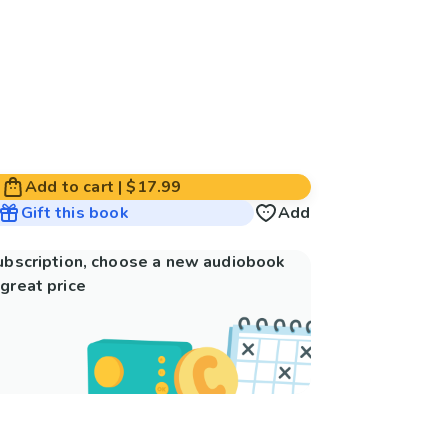
Add to cart
|
$17.99
Gift this book
Add
subscription, choose a new audiobook
great price