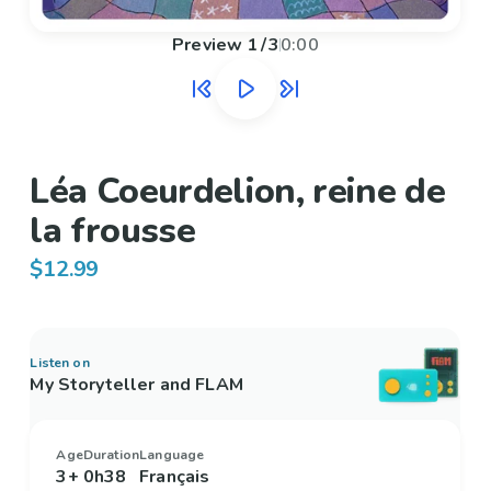
Preview
1
/
3
0:00
Léa Coeurdelion, reine de
la frousse
$12.99
Listen on
My Storyteller and FLAM
Age
Duration
Language
3+
0h38
Français