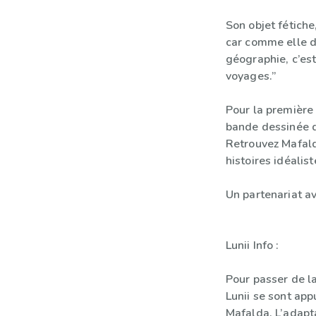
Son objet fétiche
car comme elle di
géographie, c’est
voyages.”
Pour la première 
bande dessinée d
Retrouvez Mafald
histoires idéalis
Un partenariat av
Lunii Info :
Pour passer de la
Lunii se sont ap
Mafalda. L’adapt