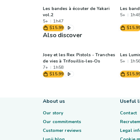
Les bandes à écouter de Yakari
Les band
vol.2
5+
1h4
5+
1h47
$15.99
$15.9
Also discover
Joey et les Rex Pistols - Tranches
Les Lumi
de vies à Trifouillis-les-Os
5+
1h5
7+
1h58
$15.99
$15.9
About us
Useful l
Our story
Contact
Our commitments
Recrutem
Customer reviews
Legal in
Lunii blog
Cookie 