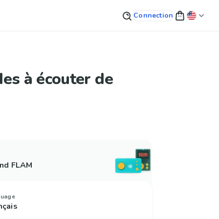
Connection
es à écouter de
and FLAM
guage
nçais