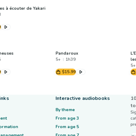
es à écouter de Yakari
8
9
neuses
Pandaroux
L’
6
5+
1h39
le
5+
9
$15.99
inks
Interactive audiobooks
10
to
By theme
Si
ent
From age 3
ca
pr
formation
From age 5
management
From age 7