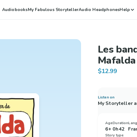
Audiobooks
My Fabulous Storyteller
Audio Headphones
Help
Les band
Mafalda
$12.99
Listen on
My Storyteller 
Age
Duration
Lan
6+
0h42
Fra
Story type