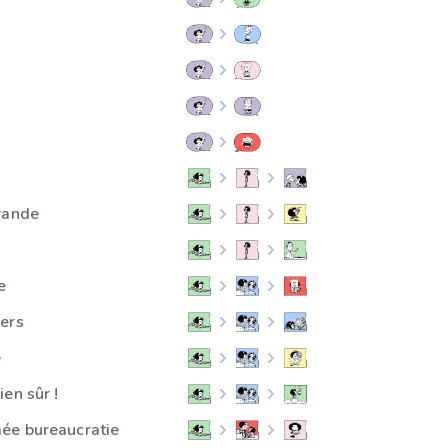
rande
e
ers
e
en sûr !
ée bureaucratie