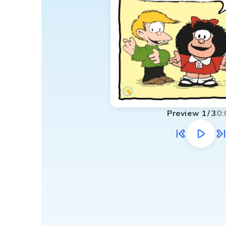
Preview
1
/
3
0: