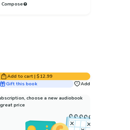
to Compose
Add to cart
|
$12.99
Gift this book
Add
subscription, choose a new audiobook
great price