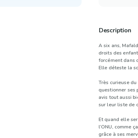
Description
A six ans, Mafald
droits des enfants
forcément dans c
Elle déteste la s
Très curieuse du 
questionner ses 
avis tout aussi b
sur leur liste de
Et quand elle se
l’ONU, comme ça, 
grâce à ses merv