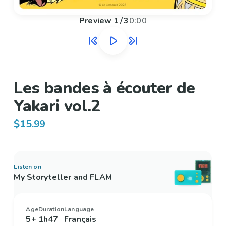
Preview
1
/
3
0:00
Les bandes à écouter de
Yakari vol.2
$15.99
Listen on
My Storyteller and FLAM
Age
Duration
Language
5+
1h47
Français