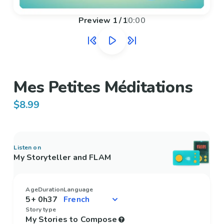
Preview
1
/
1
0:00
Mes Petites Méditations
$8.99
Listen on
My Storyteller and FLAM
Age
Duration
Language
5+
0h37
Story type
My Stories to Compose