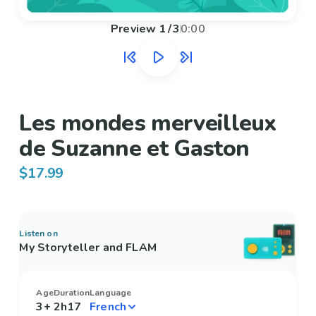
Preview
1
/
3
0:00
Les mondes merveilleux
de Suzanne et Gaston
$17.99
Listen on
My Storyteller and FLAM
Age
Duration
Language
3+
2h17