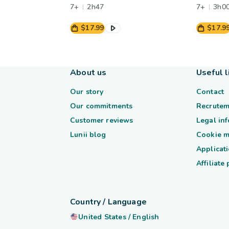
7+
2h47
7+
3h0
$17.99
$17.9
About us
Useful l
Our story
Contact
Our commitments
Recrutem
Customer reviews
Legal in
Lunii blog
Cookie 
Applicati
Affiliate
Country / Language
United States
/
English