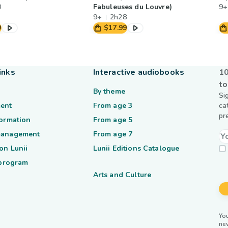
0
Fabuleuses du Louvre)
9+
9+
2h28
9
$17.99
inks
Interactive audiobooks
10
to
By theme
Si
ent
From age 3
ca
pr
formation
From age 5
management
From age 7
on Lunii
Lunii Editions Catalogue
 program
Arts and Culture
You
ne