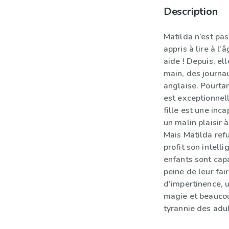
Description
Matilda n’est pas
appris à lire à l
aide ! Depuis, el
main, des journau
anglaise. Pourtan
est exceptionnell
fille est une inca
un malin plaisir à
Mais Matilda refu
profit son intell
enfants sont cap
peine de leur fai
d’impertinence, 
magie et beaucou
tyrannie des adul