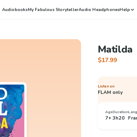
Audiobooks
My Fabulous Storyteller
Audio Headphones
Help
Matilda
$17.99
Listen on
FLAM only
Age
Duration
Lan
7+
3h20
Fra