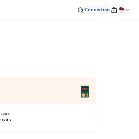
Connection
guage
nçais