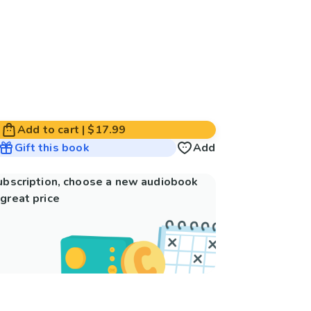
Add to cart
|
$17.99
Gift this book
Add
subscription, choose a new audiobook
great price