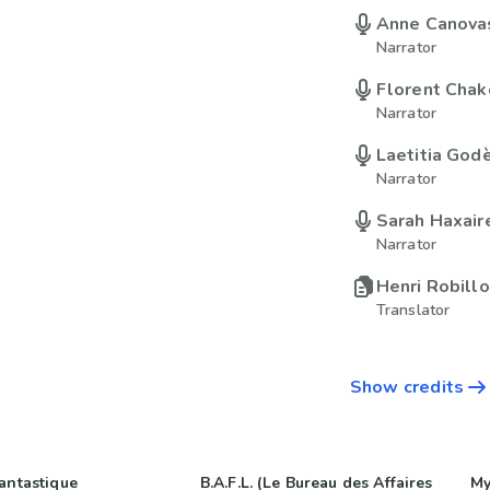
Anne Canova
Narrator
Florent Chak
Narrator
Laetitia God
Narrator
Sarah Haxair
Narrator
Henri Robillo
Translator
Show credits
antastique
B.A.F.L. (Le Bureau des Affaires
My