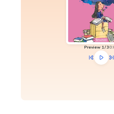
Preview
1
/
3
0: