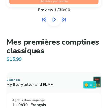
Preview
1
/
3
0:00
Mes premières comptines
classiques
$15.99
Listen on
My Storyteller and FLAM
Age
Duration
Language
1+
0h30
Français