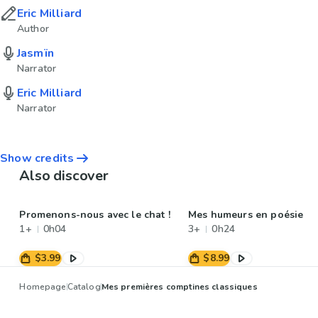
Eric Milliard
Author
Jasmïn
Narrator
Eric Milliard
Narrator
Show credits
Also discover
Promenons-nous avec le chat !
Mes humeurs en poésie
1+
0h04
3+
0h24
$3.99
$8.99
Homepage
Catalog
Mes premières comptines classiques