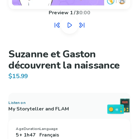
Preview
1
/
3
0:00
Suzanne et Gaston
découvrent la naissance
$15.99
Listen on
My Storyteller and FLAM
Age
Duration
Language
5+
1h47
Français