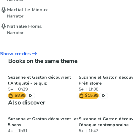
Martial Le Minoux
Narrator
Nathalie Homs
Narrator
Show credits
Books on the same theme
Suzanne et Gaston découvrent
Suzanne et Gaston découv
l'Antiquité - le quiz
Préhistoire
5+
0h29
5+
1h38
$8.99
$15.99
Also discover
Suzanne et Gaston découvrent les
Suzanne et Gaston découv
5 sens
l’époque contemporaine
4+
1h31
5+
1h47