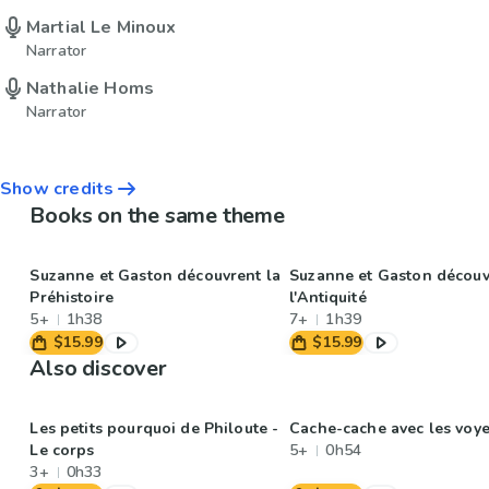
Martial Le Minoux
Narrator
Nathalie Homs
Narrator
Show credits
Books on the same theme
Suzanne et Gaston découvrent la
Suzanne et Gaston découv
Préhistoire
l'Antiquité
5+
1h38
7+
1h39
$15.99
$15.99
Also discover
Les petits pourquoi de Philoute -
Cache-cache avec les voye
Le corps
5+
0h54
3+
0h33