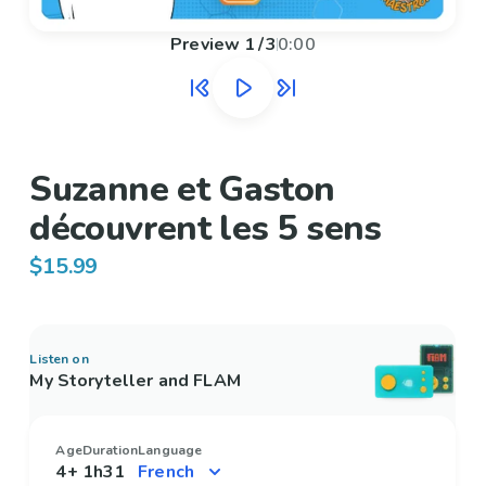
Preview
1
/
3
0:00
Suzanne et Gaston
découvrent les 5 sens
$15.99
Listen on
My Storyteller and FLAM
Age
Duration
Language
4+
1h31