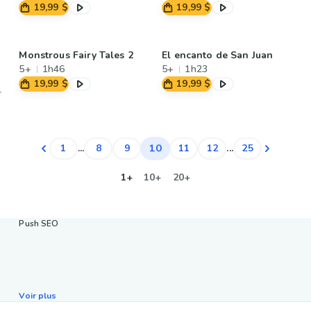
19,99 $
19,99 $
Monstrous Fairy Tales 2
El encanto de San Juan
5+
1h46
5+
1h23
19,99 $
19,99 $
10
1
...
8
9
11
12
...
25
1+
10+
20+
Push SEO
Voir plus