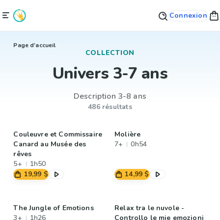
Connexion
Page d'accueil
COLLECTION
Univers 3-7 ans
Description 3-8 ans
486 résultats
Couleuvre et Commissaire
Molière
Canard au Musée des
7+
0h54
rêves
5+
1h50
19,99 $
14,99 $
The Jungle of Emotions
Relax tra le nuvole -
3+
1h26
Controllo le mie emozioni