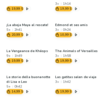
3+
1h14
19,99 $
19,99 $
¡La abeja Maya al rescate!
Edmond et ses amis
5+
2h41
3+
0h24
20,99 $
10,99 $
La Vengeance de Khéops
The Animals of Versailles
9+
1h49
3+
1h58
19,99 $
19,99 $
Le storie della buonanotte
Las gatitas salen de viaje
di Lisa e Leo
3+
1h42
5+
0h42
14,99 $
19,99 $