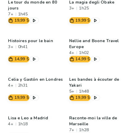
Le tour du monde en 80
La magia degli Obake
jours
3+
1h25
7+
1h45
19,99 $
19,99 $
Histoires pour le bain
Nellie and Boone Travel
3+
0h41
Europe
4+
1h02
14,99 $
14,99 $
Celia y Gastón en Londres
Les bandes à écouter de
4+
2h31
Yakari
5+
1h48
19,99 $
19,99 $
Lisa e Leo a Madrid
Raconte-moi la ville de
4+
1h18
Marseille
7+
1h28