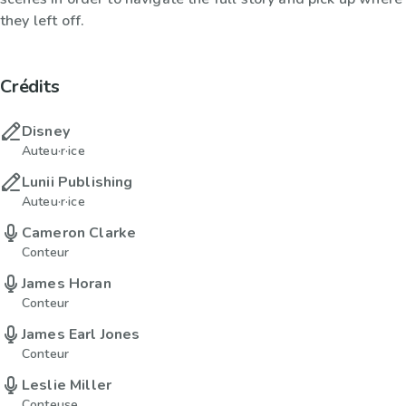
they left off.
Crédits
Disney
Auteu·r·ice
Lunii Publishing
Auteu·r·ice
Cameron Clarke
Conteur
James Horan
Conteur
James Earl Jones
Conteur
Leslie Miller
Conteuse