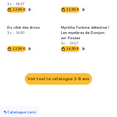
3+
0h37
12,90 €
12,90 €
Du côté des dinos
Myrtille Turbine détective !
3+
1h30
Les mystères de Donjon-
sur-Fosses
5+
2h17
12,90 €
14,90 €
Voir tout le catalogue 3-8 ans
Catalogue Lunii