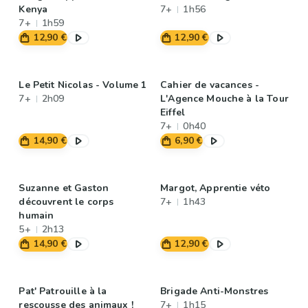
Kenya
7+
1h56
7+
1h59
12,90 €
12,90 €
Le Petit Nicolas - Volume 1
Cahier de vacances -
7+
2h09
L'Agence Mouche à la Tour
Eiffel
7+
0h40
14,90 €
6,90 €
Suzanne et Gaston
Margot, Apprentie véto
découvrent le corps
7+
1h43
humain
5+
2h13
14,90 €
12,90 €
Pat' Patrouille à la
Brigade Anti-Monstres
rescousse des animaux !
7+
1h15