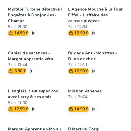
Myrtille Turbine détective !
L'Agence Mouche à la Tour
Enquêtes à Donjon-les-
Eiffel - L'affaire des
Champs
caisses piégées
5+
2h00
7+
1h34
14,90 €
12,90 €
Cahier de vacances -
Brigade Anti-Monstres -
Margot apprentie véto
Duos de choc
7+
0h44
7+
1h11
6,90 €
12,90 €
L'anglais, c'est super cool
Mission Athènes
avec Larry & ses amis
7+
2h04
5+
1h00
12,90 €
14,90 €
Margot, Apprentie véto au
Détective Corgi