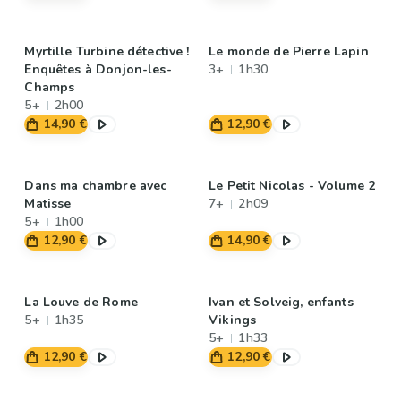
Myrtille Turbine détective !
Le monde de Pierre Lapin
Enquêtes à Donjon-les-
3+
1h30
Champs
5+
2h00
14,90 €
12,90 €
Dans ma chambre avec
Le Petit Nicolas - Volume 2
Matisse
7+
2h09
5+
1h00
12,90 €
14,90 €
La Louve de Rome
Ivan et Solveig, enfants
5+
1h35
Vikings
5+
1h33
12,90 €
12,90 €