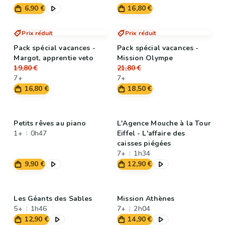
6,90 €
16,80 €
Prix réduit
Prix réduit
Pack spécial vacances -
Pack spécial vacances -
Margot, apprentie veto
Mission Olympe
19,80 €
21,80 €
7+
7+
16,80 €
18,50 €
Petits rêves au piano
L'Agence Mouche à la Tour
1+
0h47
Eiffel - L'affaire des
caisses piégées
7+
1h34
9,90 €
12,90 €
Les Géants des Sables
Mission Athènes
5+
1h46
7+
2h04
12,90 €
14,90 €