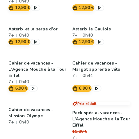
7+
0h49
12,90 €
12,90 €
Astérix et la serpe d'or
Astérix le Gaulois
7+
0h40
7+
0h40
12,90 €
12,90 €
Cahier de vacances -
Cahier de vacances -
L'Agence Mouche à la Tour
Margot apprentie véto
Eiffel
7+
0h44
7+
0h40
6,90 €
6,90 €
Prix réduit
Cahier de vacances -
Pack spécial vacances -
Mission Olympe
L'Agence Mouche à la Tour
7+
0h40
Eiffel
19,80 €
7+