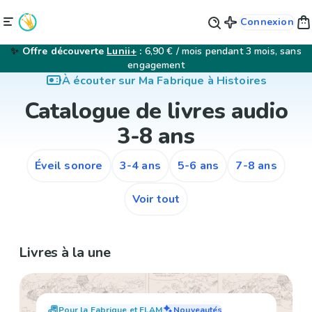
Connexion
✨
Offre découverte
Lunii+
:
6,90 € / mois pendant 3 mois, sans
engagement
À écouter sur Ma Fabrique à Histoires
Catalogue de livres audio
3-8 ans
Éveil sonore
3-4 ans
5-6 ans
7-8 ans
Voir tout
Livres à la une
Pour la Fabrique et FLAM
Nouveautés