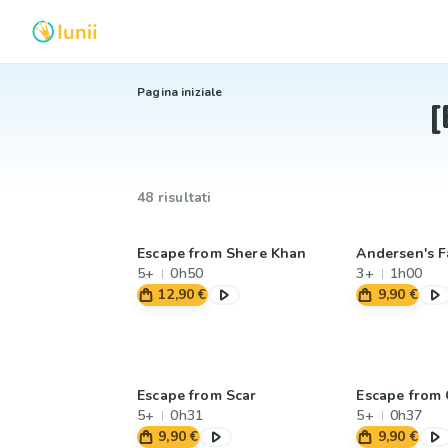
Pagina iniziale
[
48 risultati
Escape from Shere Khan
Andersen's F
5+
0h50
3+
1h00
12,90 €
9,90 €
Escape from Scar
Escape from 
5+
0h31
5+
0h37
9,90 €
9,90 €