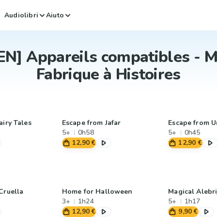
Audiolibri
Aiuto
EN] Appareils compatibles - 
Fabrique à Histoires
airy Tales
Escape from Jafar
Escape from U
5+
0h58
5+
0h45
12,90 €
12,90 €
Cruella
Home for Halloween
Magical Alebri
3+
1h24
5+
1h17
12,90 €
9,90 €