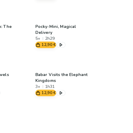
n: The
Pocky-Mini, Magical
Delivery
5+
2h29
12,90 €
wels
Babar Visits the Elephant
Kingdoms
3+
1h31
12,90 €