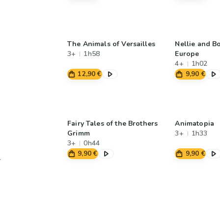
The Animals of Versailles
Nellie and B
3+
1h58
Europe
4+
1h02
12,90 €
9,90 €
Fairy Tales of the Brothers
Animatopia
Grimm
3+
1h33
3+
0h44
9,90 €
9,90 €