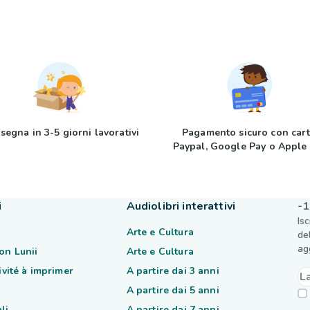
segna in 3-5 giorni lavorativi
Pagamento sicuro con cart
Paypal, Google Pay o Apple
i
Audiolibri interattivi
-1
Is
Arte e Cultura
de
ag
on Lunii
Arte e Cultura
tivité à imprimer
A partire dai 3 anni
A partire dai 5 anni
li
A partire dai 7 anni