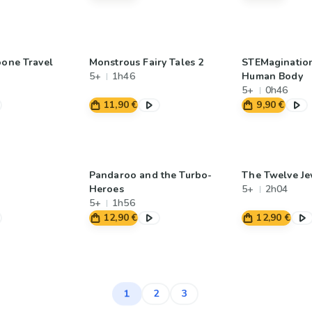
oone Travel
Monstrous Fairy Tales 2
STEMaginatio
5+
1h46
Human Body
5+
0h46
11,90 €
9,90 €
Pandaroo and the Turbo-
The Twelve Je
Heroes
5+
2h04
5+
1h56
12,90 €
12,90 €
1
2
3