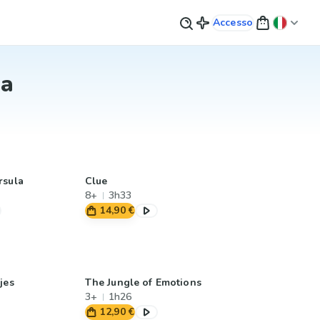
Accesso
Ma
rsula
Clue
8+
3h33
14,90 €
jes
The Jungle of Emotions
3+
1h26
12,90 €