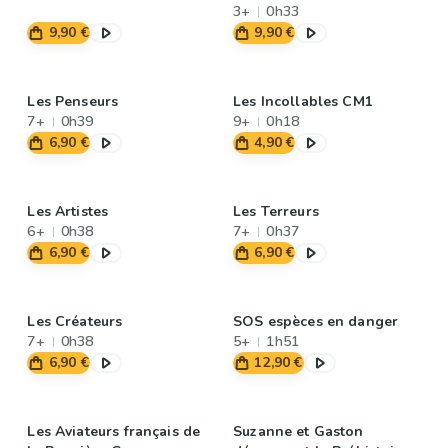
3+
0h33
9,90 €
9,90 €
Les Penseurs
Les Incollables CM1
7+
0h39
9+
0h18
6,90 €
4,90 €
Les Artistes
Les Terreurs
6+
0h38
7+
0h37
6,90 €
6,90 €
Les Créateurs
SOS espèces en danger
7+
0h38
5+
1h51
6,90 €
12,90 €
Les Aviateurs français de
Suzanne et Gaston