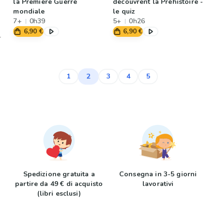
la Première Guerre
découvrent la Préhistoire -
mondiale
le quiz
7+
0h39
5+
0h26
6,90 €
6,90 €
2
1
3
4
5
Spedizione gratuita a
Consegna in 3-5 giorni
partire da 49 € di acquisto
lavorativi
(libri esclusi)