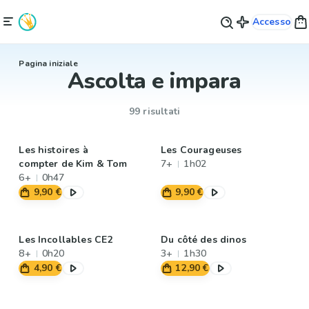
Accesso
Pagina iniziale
Ascolta e impara
99 risultati
Les histoires à
Les Courageuses
compter de Kim & Tom
7+
1h02
6+
0h47
9,90 €
9,90 €
Les Incollables CE2
Du côté des dinos
8+
0h20
3+
1h30
4,90 €
12,90 €