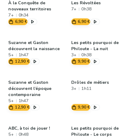
À la Conquête de
Les Révoltées
nouveaux territoires
7+
0h38
7+
0h34
6,90 €
6,90 €
Suzanne et Gaston
Les petits pourquoi de
découvrent la naissance
Philoute - La nuit
5+
1h47
3+
0h38
12,90 €
9,90 €
Suzanne et Gaston
Drôles de métiers
découvrent l’époque
3+
1h11
contemporaine
5+
1h47
12,90 €
9,90 €
ABC, à toi de jouer !
Les petits pourquoi de
5+
0h48
Philoute - Le corps