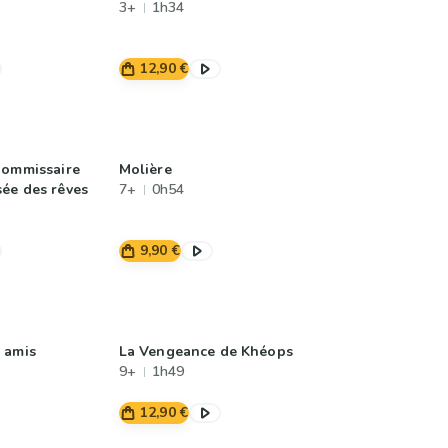
3+
1h34
12,90 €
Commissaire
Molière
ée des rêves
7+
0h54
9,90 €
 amis
La Vengeance de Khéops
9+
1h49
12,90 €