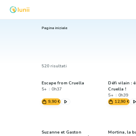
Pagina iniziale
520 risultati
Escape from Cruella
Défi vilain :
5+
0h37
Cruella !
5+
0h39
9,90 €
12,90 €
Suzanne et Gaston
Mortina, la 