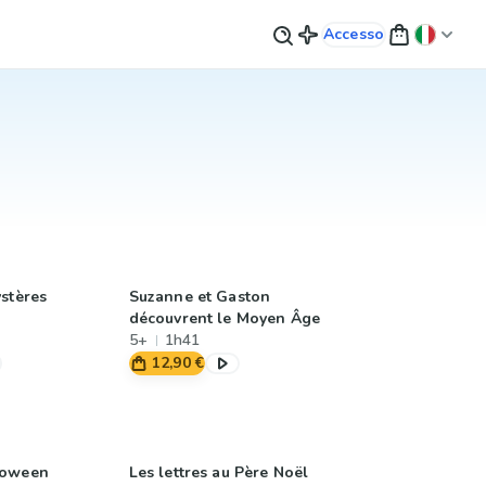
Accesso
ystères
Suzanne et Gaston
découvrent le Moyen Âge
5+
1h41
12,90 €
loween
Les lettres au Père Noël