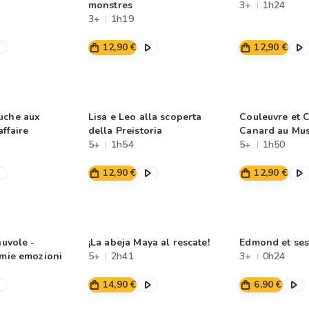
monstres
3+
1h24
3+
1h19
12,90 €
12,90 €
uche aux
Lisa e Leo alla scoperta
Couleuvre et 
affaire
della Preistoria
Canard au Mus
5+
1h54
5+
1h50
12,90 €
12,90 €
nuvole -
¡La abeja Maya al rescate!
Edmond et ses
 mie emozioni
5+
2h41
3+
0h24
14,90 €
6,90 €