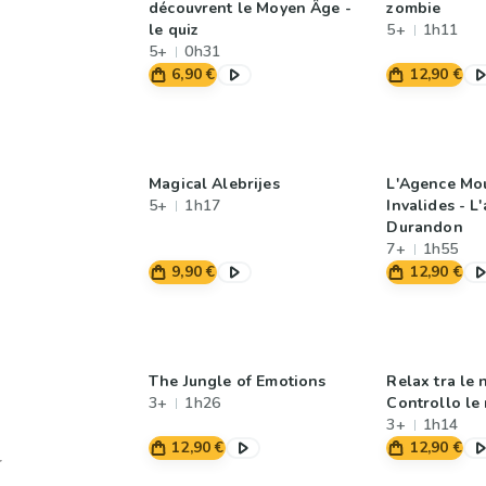
découvrent le Moyen Âge -
zombie
le quiz
5+
1h11
5+
0h31
6,90 €
12,90 €
Magical Alebrijes
L'Agence Mo
5+
1h17
Invalides - L'
Durandon
7+
1h55
9,90 €
12,90 €
The Jungle of Emotions
Relax tra le 
3+
1h26
Controllo le
3+
1h14
12,90 €
12,90 €