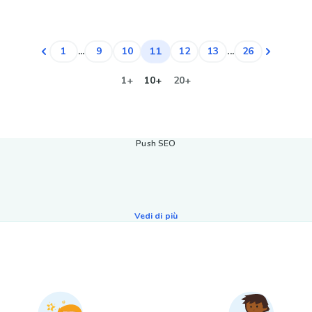
11
1
...
9
10
12
13
...
26
1+
10+
20+
Push SEO
Vedi di più