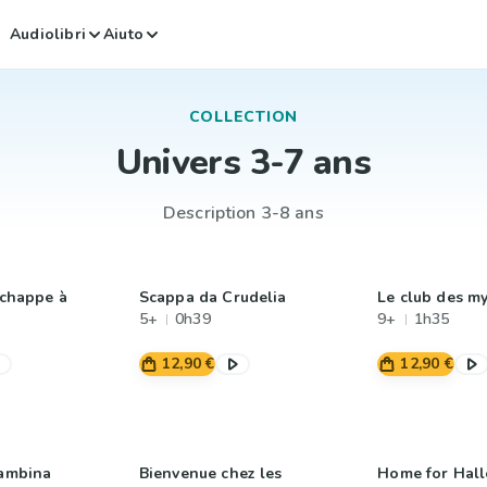
Audiolibri
Aiuto
COLLECTION
Univers 3-7 ans
Description 3-8 ans
 échappe à
Scappa da Crudelia
Le club des m
5+
0h39
9+
1h35
12,90 €
12,90 €
bambina
Bienvenue chez les
Home for Hal