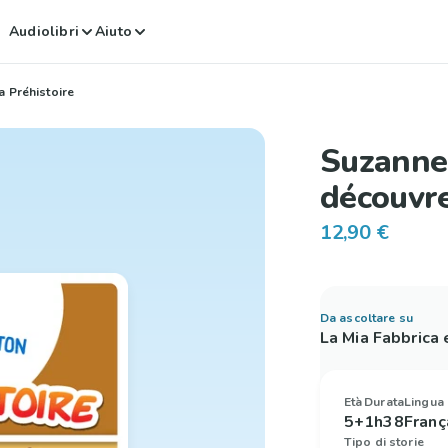
Audiolibri
Aiuto
a Préhistoire
Suzanne
découvre
12,90 €
Da ascoltare su
La Mia Fabbrica
Età
Durata
Lingua
5+
1h38
Franç
Tipo di storie