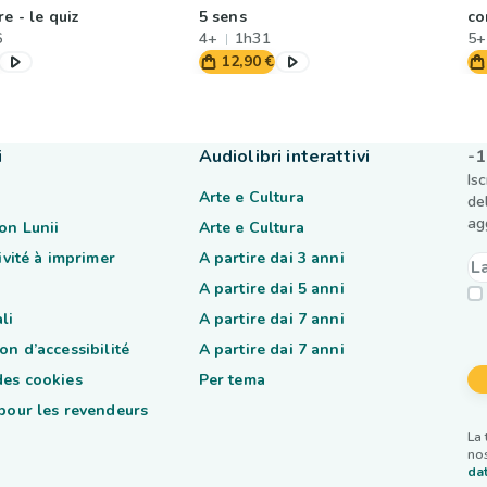
re - le quiz
5 sens
co
6
4+
1h31
5+
12,90 €
i
Audiolibri interattivi
-1
Is
Arte e Cultura
de
ag
on Lunii
Arte e Cultura
tivité à imprimer
A partire dai 3 anni
A partire dai 5 anni
li
A partire dai 7 anni
on d’accessibilité
A partire dai 7 anni
des cookies
Per tema
 pour les revendeurs
La 
nos
dat