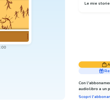
Le mie stori
:00
A
Re
Con l'abbonamen
audiolibro a un 
Scopri l'abbon