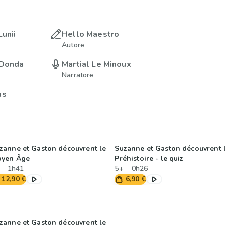
Lunii
Hello Maestro
Autore
 Donda
Martial Le Minoux
Narratore
ms
zanne et Gaston découvrent le
Suzanne et Gaston découvrent 
yen Âge
Préhistoire - le quiz
1h41
5+
0h26
12,90 €
6,90 €
zanne et Gaston découvrent le