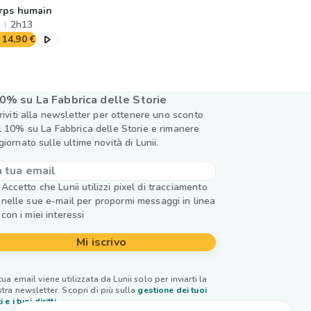
rps humain
2h13
14,90 €
0% su La Fabbrica delle Storie
criviti alla newsletter per ottenere uno sconto
l 10% su La Fabbrica delle Storie e rimanere
giornato sulle ultime novità di Lunii.
Accetto che Lunii utilizzi pixel di tracciamento
nelle sue e-mail per propormi messaggi in linea
con i miei interessi
Mi iscrivo
tua email viene utilizzata da Lunii solo per inviarti la
tra newsletter. Scopri di più sulla
gestione dei tuoi
i e i tuoi diritti.