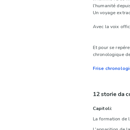
l’humanité depuis
Un voyage extrao
Avec la voix offi
Et pour se repére
chronologique de 
Frise chronologi
12 storie da 
Capitoli:
La formation de l
L'apparition de la