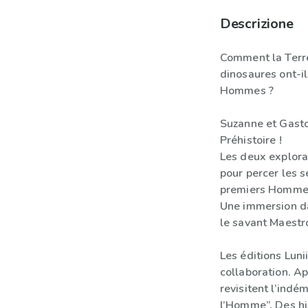
Descrizione
Comment la Terre
dinosaures ont-il
Hommes ?
Suzanne et Gasto
Préhistoire !
Les deux explora
pour percer les s
premiers Homme
Une immersion da
le savant Maestr
Les éditions Luni
collaboration. Ap
revisitent l’indé
l’Homme”. Des his