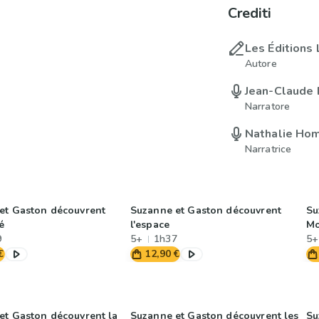
Crediti
Les Éditions 
Autore
Jean-Claude
Narratore
Nathalie Ho
Narratrice
et Gaston découvrent
Suzanne et Gaston découvrent
Su
té
l'espace
Mo
9
5+
1h37
5+
€
12,90 €
et Gaston découvrent la
Suzanne et Gaston découvrent les
Su