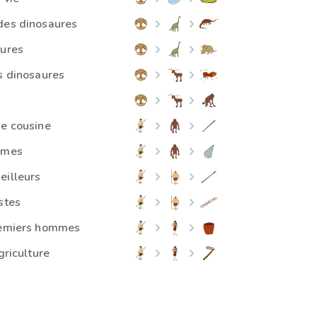
des dinosaures
aures
es dinosaures
de cousine
mmes
eilleurs
stes
premiers hommes
griculture