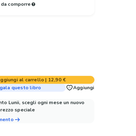
e da comporre
ggiungi al carrello
|
12,90 €
gala questo libro
Aggiungi
to Lunii, scegli ogni mese un nuovo
prezzo speciale
amento