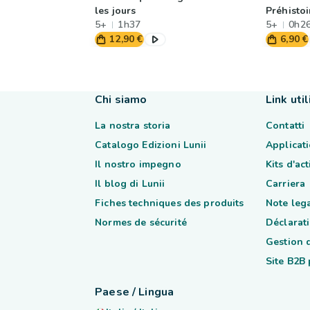
les jours
Préhistoi
5+
1h37
5+
0h2
12,90 €
6,90 €
Chi siamo
Link util
La nostra storia
Contatti
Catalogo Edizioni Lunii
Applicati
Il nostro impegno
Kits d'ac
Il blog di Lunii
Carriera
Fiches techniques des produits
Note lega
Normes de sécurité
Déclarati
Gestion 
Site B2B
Paese / Lingua