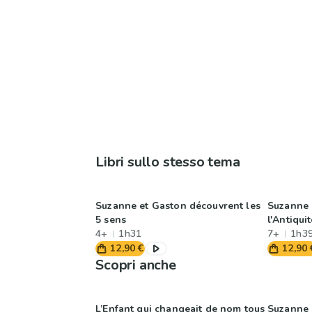
Libri sullo stesso tema
Suzanne et Gaston découvrent les
Suzanne 
5 sens
l'Antiqui
4+
1h31
7+
1h3
12,90 €
12,90 
Scopri anche
L’Enfant qui changeait de nom tous
Suzanne 