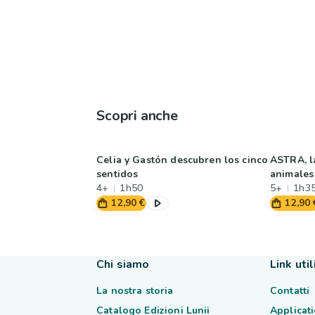
Scopri anche
Celia y Gastón descubren los cinco
ASTRA, la
sentidos
animales
4+
1h50
5+
1h3
12,90 €
12,90 
Chi siamo
Link util
La nostra storia
Contatti
Catalogo Edizioni Lunii
Applicati