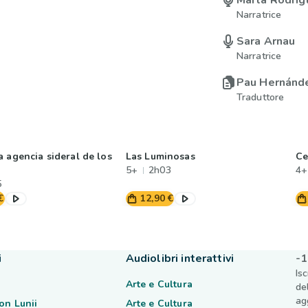
Marta Rodríg
Narratrice
Sara Arnau
Narratrice
Pau Hernánd
Traduttore
 agencia sideral de los
Las Luminosas
Ce
5+
2h03
4+
5
€
12,90 €
i
Audiolibri interattivi
-1
Is
Arte e Cultura
de
ag
on Lunii
Arte e Cultura