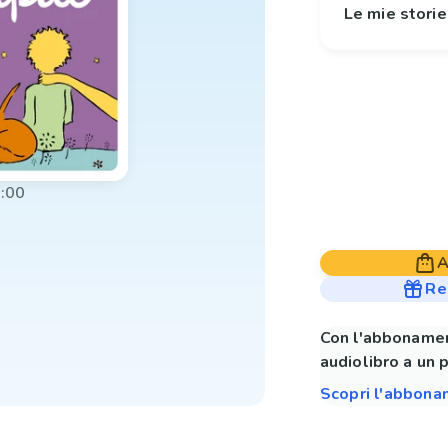
Le mie stori
:00
A
Re
Con l'abbonamen
audiolibro a un 
Scopri l'abbon