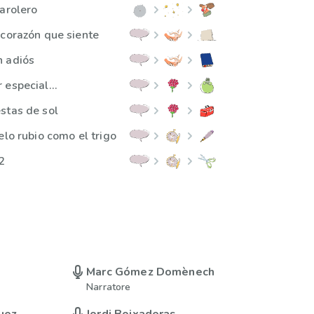
farolero
 corazón que siente
n adiós
especial...
stas de sol
elo rubio como el trigo
2
Marc Gómez Domènech
Narratore