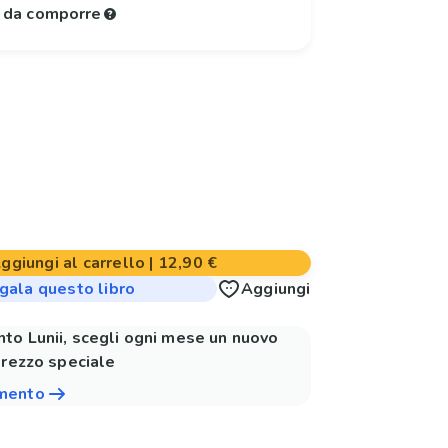
e da comporre
ggiungi al carrello
|
12,90 €
gala questo libro
Aggiungi
to Lunii, scegli ogni mese un nuovo
prezzo speciale
amento