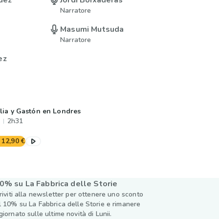
uez
Jordi Boixaderas
Narratore
Masumi Mutsuda
Narratore
ez
lia y Gastón en Londres
2h31
12,90 €
0% su La Fabbrica delle Storie
criviti alla newsletter per ottenere uno sconto
l 10% su La Fabbrica delle Storie e rimanere
giornato sulle ultime novità di Lunii.