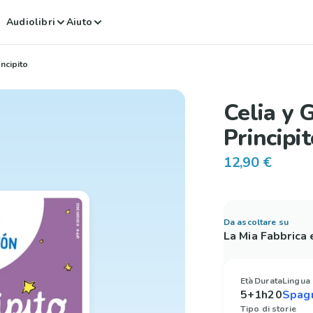
Audiolibri
Aiuto
ncipito
Celia y 
Principi
12,90 €
Da ascoltare su
La Mia Fabbrica
Età
Durata
Lingua
5+
1h20
Tipo di storie