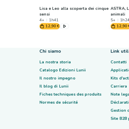
Lisa e Leo alla scoperta dei cinque
ASTRA, L
sensi
animali
4+
1h41
5+
1h2
12,90 €
12,90 
Chi siamo
Link util
La nostra storia
Contatti
Catalogo Edizioni Lunii
Applicati
Il nostro impegno
Kits d'ac
Il blog di Lunii
Carriera
Fiches techniques des produits
Note lega
Normes de sécurité
Déclarati
Gestion 
Site B2B