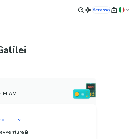
Accesso
alilei
 e FLAM
'avventura