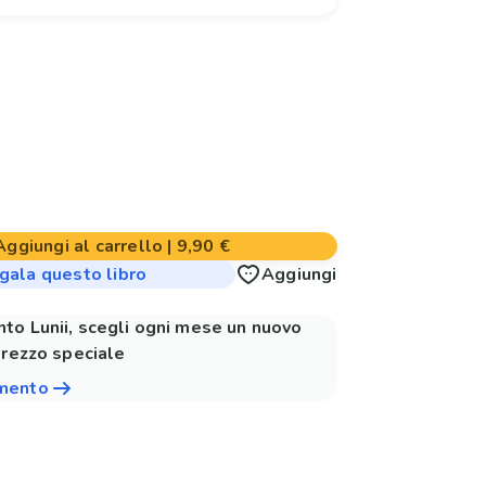
Aggiungi al carrello
|
9,90 €
gala questo libro
Aggiungi
to Lunii, scegli ogni mese un nuovo
prezzo speciale
amento