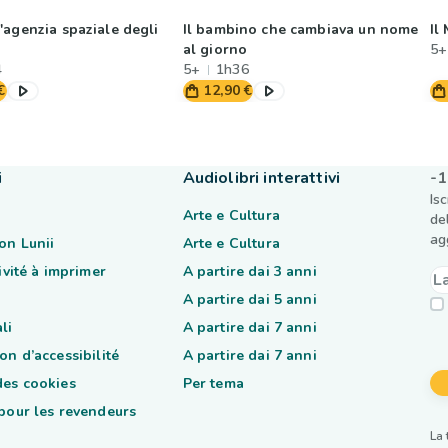
'agenzia spaziale degli
Il bambino che cambiava un nome
Il
al giorno
5+
4
5+
1h36
€
12,90 €
i
Audiolibri interattivi
-1
Is
Arte e Cultura
de
ag
on Lunii
Arte e Cultura
tivité à imprimer
A partire dai 3 anni
A partire dai 5 anni
li
A partire dai 7 anni
on d’accessibilité
A partire dai 7 anni
des cookies
Per tema
 pour les revendeurs
La 