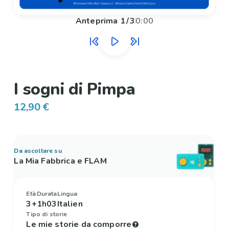
Anteprima
1
/
3
0:00
I sogni di Pimpa
12,90 €
Da ascoltare su
La Mia Fabbrica e FLAM
Età
Durata
Lingua
3+
1h03
Italien
Tipo di storie
Le mie storie da comporre