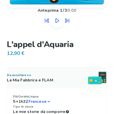
Anteprima
1
/
3
0:00
L'appel d'Aquaria
12,90 €
Da ascoltare su
La Mia Fabbrica e FLAM
Età
Durata
Lingua
5+
1h32
Tipo di storie
Le mie storie da comporre