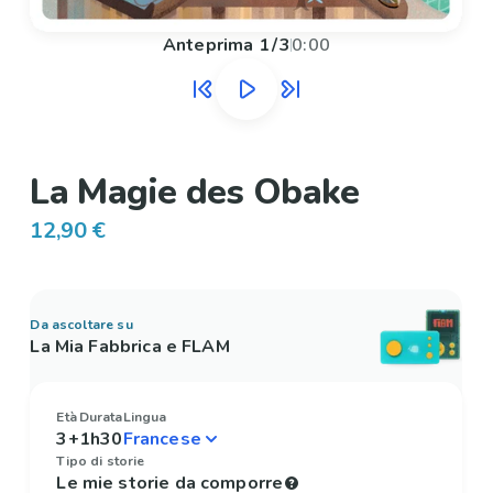
Anteprima
1
/
3
0:00
La Magie des Obake
12,90 €
Da ascoltare su
La Mia Fabbrica e FLAM
Età
Durata
Lingua
3+
1h30
Tipo di storie
Le mie storie da comporre