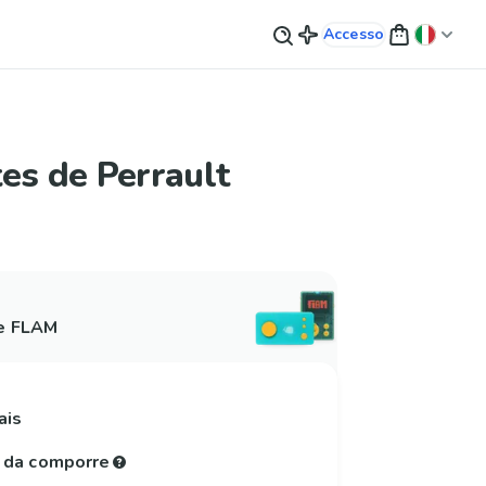
Accesso
es de Perrault
 e FLAM
ais
e da comporre