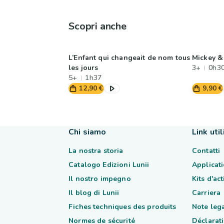
Scopri anche
L’Enfant qui changeait de nom tous
Mickey & 
les jours
3+
0h3
5+
1h37
12,90 €
9,90 €
Chi siamo
Link util
La nostra storia
Contatti
Catalogo Edizioni Lunii
Applicati
Il nostro impegno
Kits d'ac
Il blog di Lunii
Carriera
Fiches techniques des produits
Note lega
Normes de sécurité
Déclarati