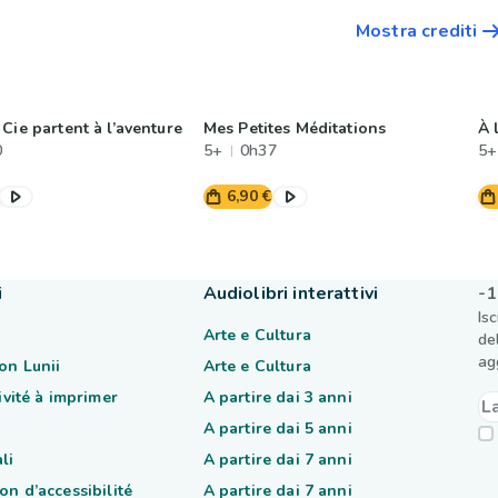
Mostra crediti
Cie partent à l’aventure
Mes Petites Méditations
À 
0
5+
0h37
5+
6,90 €
i
Audiolibri interattivi
-1
Is
Arte e Cultura
de
ag
on Lunii
Arte e Cultura
tivité à imprimer
A partire dai 3 anni
A partire dai 5 anni
li
A partire dai 7 anni
on d’accessibilité
A partire dai 7 anni