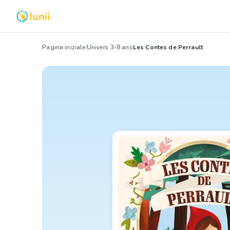
Pagina iniziale
Univers 3-8 ans
Les Contes de Perrault