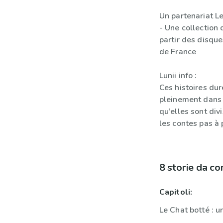
Un partenariat Le
- Une collection 
partir des disque
de France
Lunii info :
Ces histoires du
pleinement dans l
qu’elles sont div
les contes pas à 
8 storie da c
Capitoli:
Le Chat botté : u