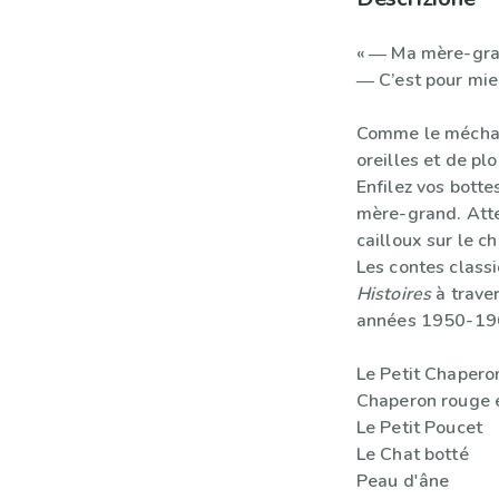
« ― Ma mère-gran
― C’est pour mie
Comme le méchant 
oreilles et de pl
Enfilez vos botte
mère-grand. Atte
cailloux sur le c
Les contes class
Histoires
à traver
années 1950-1960
Le Petit Chaperon
Chaperon rouge e
Le Petit Poucet
Le Chat botté
Peau d'âne