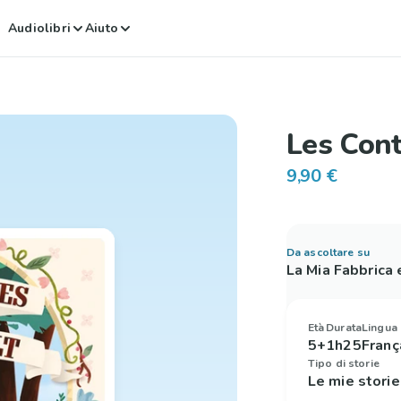
Audiolibri
Aiuto
Les Cont
9,90 €
Da ascoltare su
La Mia Fabbrica
Età
Durata
Lingua
5+
1h25
Franç
Tipo di storie
Le mie stori