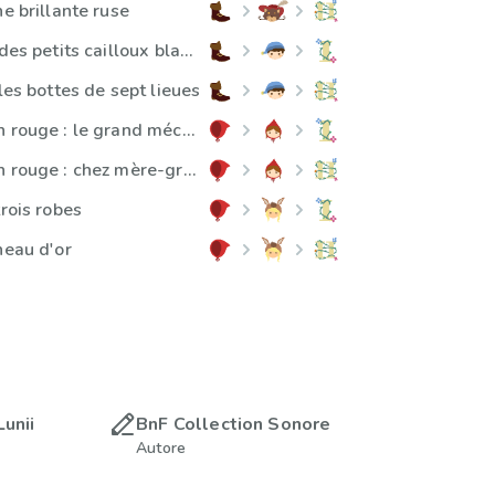
ne brillante ruse
Le Petit Poucet : des petits cailloux blancs
 les bottes de sept lieues
Le Petit Chaperon rouge : le grand méchant loup
Le Petit Chaperon rouge : chez mère-grand
trois robes
neau d'or
Lunii
BnF Collection Sonore
Autore