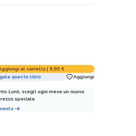
Aggiungi al carrello
|
9,90 €
gala questo libro
Aggiungi
to Lunii, scegli ogni mese un nuovo
prezzo speciale
amento