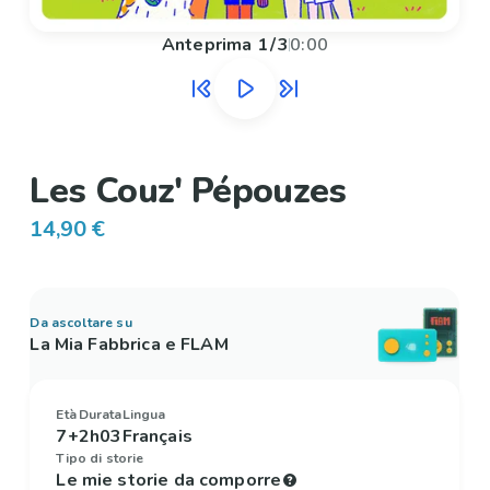
Anteprima
1
/
3
0:00
Les Couz' Pépouzes
14,90 €
Da ascoltare su
La Mia Fabbrica e FLAM
Età
Durata
Lingua
7+
2h03
Français
Tipo di storie
Le mie storie da comporre