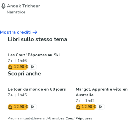
Anouk Tricheur
Narratrice
Mostra crediti
Libri sullo stesso tema
Les Couz' Pépouzes au Ski
7+
1h46
12,90 €
Scopri anche
Le tour du monde en 80 jours
Margot, Apprentie véto en
7+
1h45
Australie
7+
1h42
12,90 €
12,90 €
Pagina iniziale
Univers 3-8 ans
Les Couz' Pépouzes