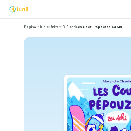
Pagina iniziale
Univers 3-8 ans
Les Couz' Pépouzes au Ski