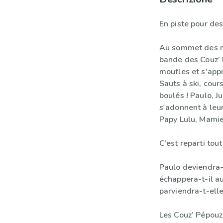
En piste pour des
Au sommet des mo
bande des Couz’ 
moufles et s'appr
Sauts à ski, cou
boulés ! Paulo, J
s'adonnent à leu
Papy Lulu, Mamie
C’est reparti tou
Paulo deviendra-
échappera-t-il au 
parviendra-t-ell
Les Couz’ Pépouz