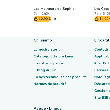
Les Malheurs de Sophie
Les Couz
7+
1h34
7+
2h0
12,90 €
14,90 
Chi siamo
Link util
La nostra storia
Contatti
Catalogo Edizioni Lunii
Applicati
Il nostro impegno
Kits d'ac
Il blog di Lunii
Carriera
Fiches techniques des produits
Note lega
Normes de sécurité
Déclarati
Gestion 
Site B2B
Paese / Lingua