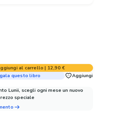
ggiungi al carrello
|
12,90 €
gala questo libro
Aggiungi
to Lunii, scegli ogni mese un nuovo
prezzo speciale
amento