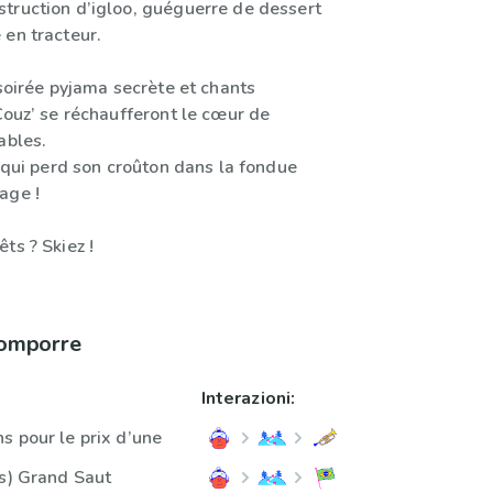
truction d’igloo, guéguerre de dessert
 en tracteur.
 soirée pyjama secrète et chants
Couz’ se réchaufferont le cœur de
ables.
: qui perd son croûton dans la fondue
age !
ts ? Skiez !
comporre
Interazioni:
s pour le prix d’une
ès) Grand Saut