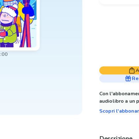
:00
A
Re
Con l'abbonamen
audiolibro a un 
Scopri l'abbon
Descrizione