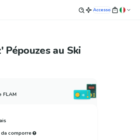
Accesso
' Pépouzes au Ski
 e FLAM
ais
e da comporre