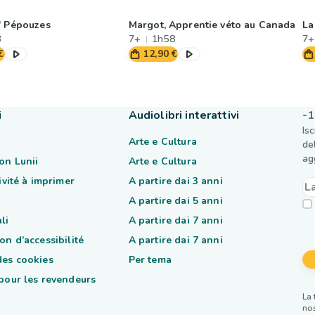
' Pépouzes
Margot, Apprentie véto au Canada
La
3
7+
1h58
7+
€
12,90 €
i
Audiolibri interattivi
-1
Is
Arte e Cultura
de
ag
on Lunii
Arte e Cultura
tivité à imprimer
A partire dai 3 anni
A partire dai 5 anni
li
A partire dai 7 anni
on d’accessibilité
A partire dai 7 anni
des cookies
Per tema
 pour les revendeurs
La 
nos