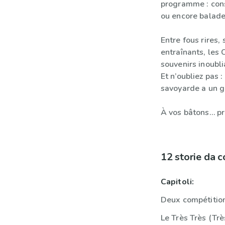
programme : cons
ou encore balade
Entre fous rires,
entraînants, les 
souvenirs inoubli
Et n’oubliez pas 
savoyarde a un g
À vos bâtons… prê
12 storie da 
Capitoli:
Deux compétition
Le Très Très (Tr