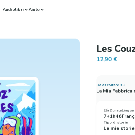
Audiolibri
Aiuto
Les Couz
12,90 €
Da ascoltare su
La Mia Fabbrica
Età
Durata
Lingua
7+
1h46
Franç
Tipo di storie
Le mie stori