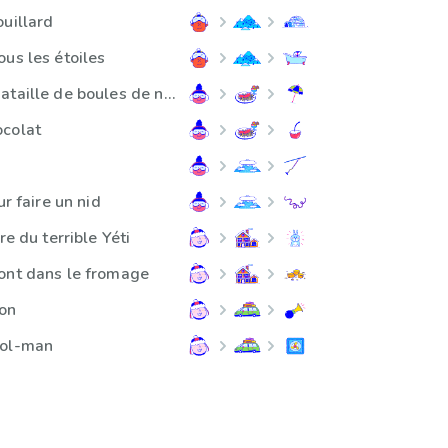
ouillard
us les étoiles
La Plus Grande Bataille de boules de neige de tous les temps
ocolat
ur faire un nid
re du terrible Yéti
ont dans le fromage
xon
col-man