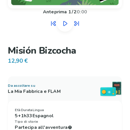
Anteprima
1
/
2
0:00
Misión Bizcocha
12,90 €
Da ascoltare su
La Mia Fabbrica e FLAM
Età
Durata
Lingua
5+
1h33
Espagnol
Tipo di storie
Partecipa all'avventura