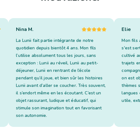
Nina M.
Elie
La Lunii fait partie intégrante de notre
Mon fils 
quotidien depuis bientôt 4 ans. Mon fils
s'est ser
l’utilise absolument tous les jours, sans
cultivé a
exception : Lunii au réveil, Lunii au petit-
trajets en
déjeuner, Lunii en rentrant de l’école
compagno
pendant qu’il joue, et bien sûr les histoires
on est o
Lunii avant d’aller se coucher. Très souvent,
thèmes s
il s’endort même en les écoutant. C’est un
langues 
objet rassurant, ludique et éducatif, qui
utile, ex
stimule son imagination tout en favorisant
son autonomie.