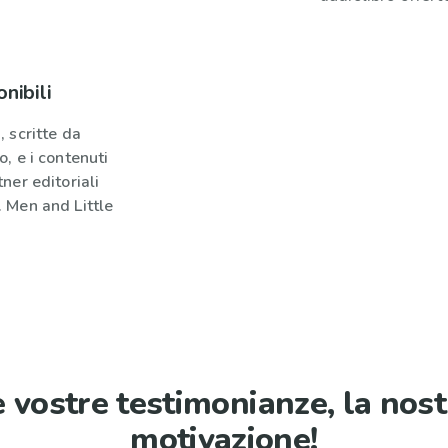
onibili
, scritte da
o, e i contenuti
tner editoriali
. Men and Little
e vostre testimonianze, la nost
motivazione!