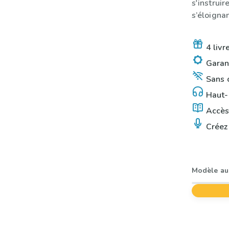
s'instruir
s’éloigna
4 livr
Garant
Sans o
Haut-p
Accès 
Créez 
Modèle au 