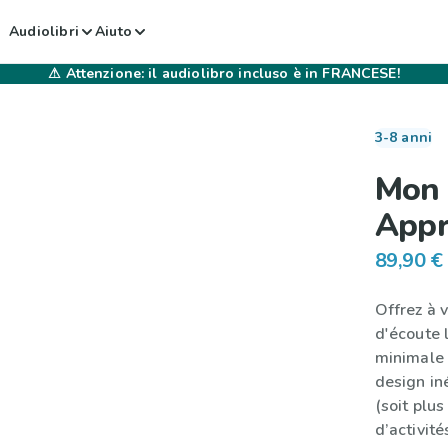
Audiolibri
Aiuto
⚠
Attenzione: il audiolibro incluso è in FRANCESE!
3-8 anni
Mon 
Appr
89,90 €
Offrez à v
d'écoute 
minimale 
design iné
(soit plus
d’activité