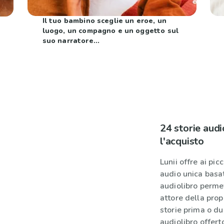
Il tuo bambino sceglie un eroe, un
luogo, un compagno e un oggetto sul
suo narratore...
24 storie audi
l'acquisto
Lunii offre ai pic
audio unica basat
audiolibro perme
attore della pro
storie prima o dur
audiolibro offerto