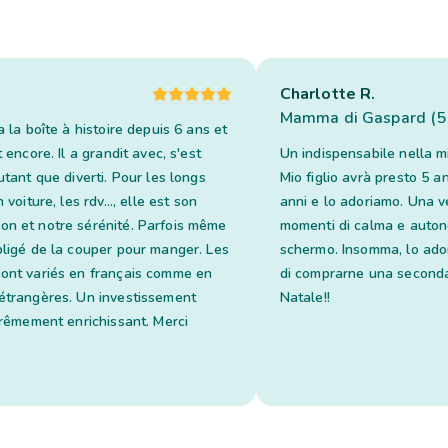
Charlotte R.
Mamma di Gaspard (5 
a la boîte à histoire depuis 6 ans et
t encore. Il a grandit avec, s'est
Un indispensabile nella mi
utant que diverti. Pour les longs
Mio figlio avrà presto 5 an
 voiture, les rdv..., elle est son
anni e lo adoriamo. Una v
n et notre sérénité. Parfois même
momenti di calma e auto
bligé de la couper pour manger. Les
schermo. Insomma, lo ado
ont variés en français comme en
di comprarne una seconda 
étrangères. Un investissement
Natale!!
trêmement enrichissant. Merci