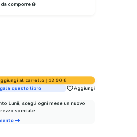
e da comporre
ggiungi al carrello
|
12,90 €
gala questo libro
Aggiungi
to Lunii, scegli ogni mese un nuovo
prezzo speciale
amento