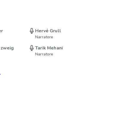
er
Hervé Grull
Narratore
nzweig
Tarik Mehani
Narratore