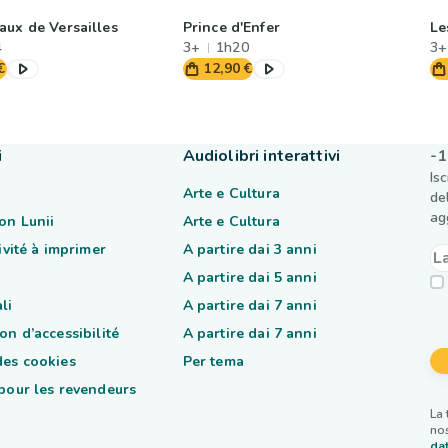
aux de Versailles
Prince d'Enfer
Le
4
3+
1h20
3+
€
12,90 €
i
Audiolibri interattivi
-1
Is
Arte e Cultura
de
ag
on Lunii
Arte e Cultura
tivité à imprimer
A partire dai 3 anni
A partire dai 5 anni
li
A partire dai 7 anni
on d’accessibilité
A partire dai 7 anni
des cookies
Per tema
 pour les revendeurs
La 
nos
dat