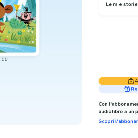
Le mie stori
:00
A
Re
Con l'abbonamen
audiolibro a un 
Scopri l'abbon