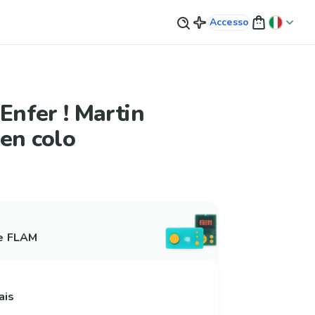
Accesso
'Enfer ! Martin
en colo
 e FLAM
ais