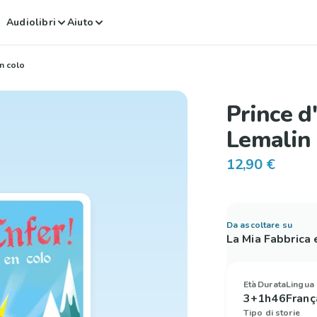
Audiolibri
Aiuto
en colo
Prince d
Lemalin 
12,90 €
Da ascoltare su
La Mia Fabbrica
Età
Durata
Lingua
3+
1h46
Franç
Tipo di storie