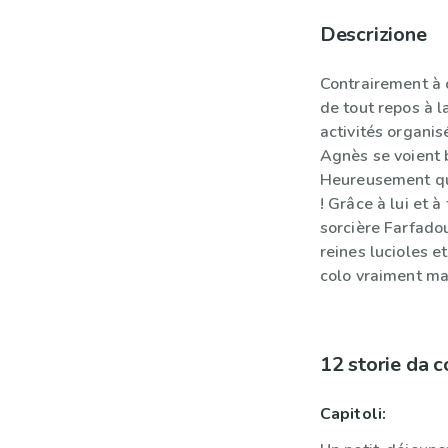
Descrizione
Contrairement à c
de tout repos à l
activités organis
Agnès se voient 
Heureusement que
! Grâce à lui et à
sorcière Farfado
reines lucioles e
colo vraiment ma
12 storie da 
Capitoli: