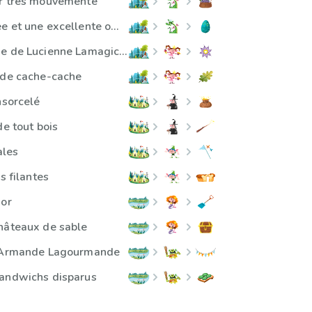
er très mouvementé
Une bonne poêllée et une excellente omelette
La potion magique de Lucienne Lamagicienne
 de cache-cache
nsorcelé
de tout bois
ales
s filantes
sor
hâteaux de sable
d'Armande Lagourmande
sandwichs disparus