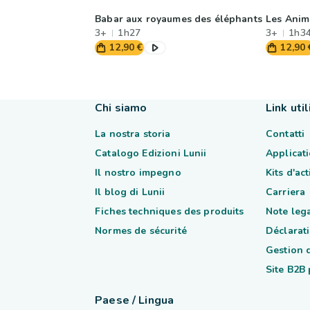
Babar aux royaumes des éléphants
Les Anim
3+
1h27
3+
1h3
12,90 €
12,90 
Chi siamo
Link util
La nostra storia
Contatti
Catalogo Edizioni Lunii
Applicati
Il nostro impegno
Kits d'ac
Il blog di Lunii
Carriera
Fiches techniques des produits
Note lega
Normes de sécurité
Déclarati
Gestion 
Site B2B
Paese / Lingua