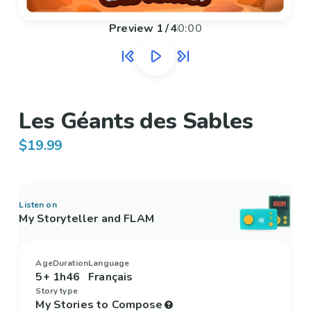
Preview
1
/
4
0:00
Les Géants des Sables
$19.99
Listen on
My Storyteller and FLAM
Age
Duration
Language
5+
1h46
Français
Story type
My Stories to Compose