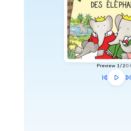
Preview
1
/
2
0: