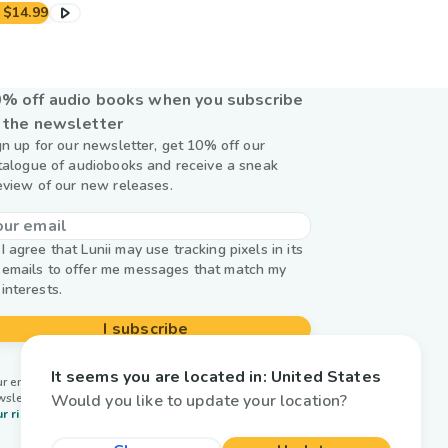
$14.99
% off audio books when you subscribe
 the newsletter
gn up for our newsletter, get 10% off our
talogue of audiobooks and receive a sneak
eview of our new releases.
I agree that Lunii may use tracking pixels in its
emails to offer me messages that match my
interests.
I subscribe
It seems you are located in:
United States
r email is used by Lunii only to send you our
Would you like to update your location?
wsletter. Learn more about
managing your data and
r rights.