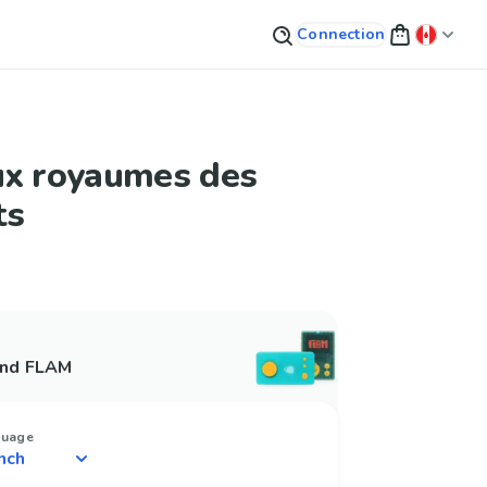
Connection
ux royaumes des
ts
and FLAM
guage