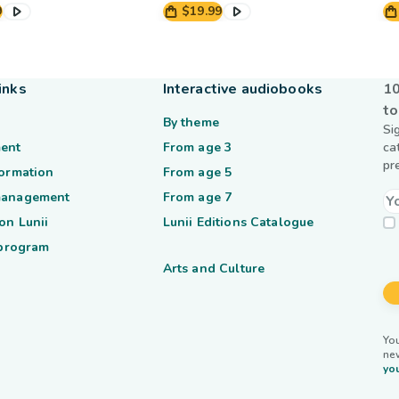
9
$19.99
inks
Interactive audiobooks
10
to
By theme
Si
ent
From age 3
ca
pr
formation
From age 5
management
From age 7
on Lunii
Lunii Editions Catalogue
 program
Arts and Culture
You
ne
you