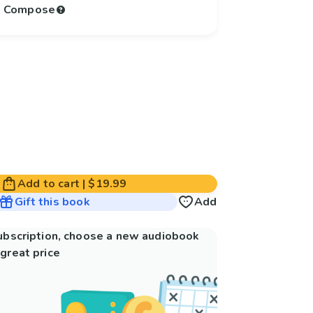
to Compose
Add to cart
|
$19.99
Gift this book
Add
subscription, choose a new audiobook
great price