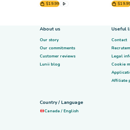
$19.99
$19.9
About us
Useful l
Our story
Contact
Our commitments
Recrutem
Customer reviews
Legal in
Lunii blog
Cookie 
Applicati
Affiliate
Country / Language
Canada
/
English