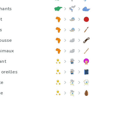
hants
t
s
cousse
animaux
ant
 oreilles
te
ne