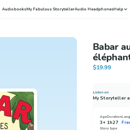
Audiobooks
My Fabulous Storyteller
Audio Headphones
Help
Babar a
éléphan
$19.99
Listen on
My Storyteller 
Age
Duration
Lan
3+
1h27
Story type