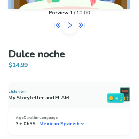
Preview
1
/
1
0:00
Dulce noche
$14.99
Listen on
My Storyteller and FLAM
Age
Duration
Language
3+
0h55