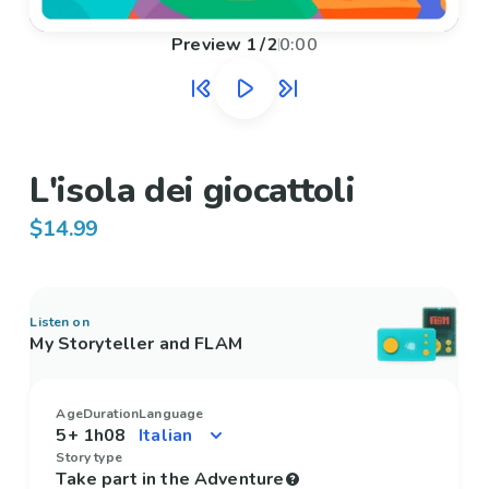
Preview
1
/
2
0:00
L'isola dei giocattoli
$14.99
Listen on
My Storyteller and FLAM
Age
Duration
Language
5+
1h08
Story type
Take part in the Adventure