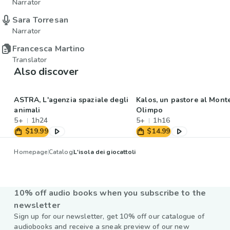
Narrator
Sara Torresan
Narrator
Francesca Martino
Translator
Also discover
ASTRA, L'agenzia spaziale degli
Kalos, un pastore al Mont
animali
Olimpo
5+
1h24
5+
1h16
$19.99
$14.99
Homepage
Catalog
L'isola dei giocattoli
10% off audio books when you subscribe to the
newsletter
Sign up for our newsletter, get 10% off our catalogue of
audiobooks and receive a sneak preview of our new