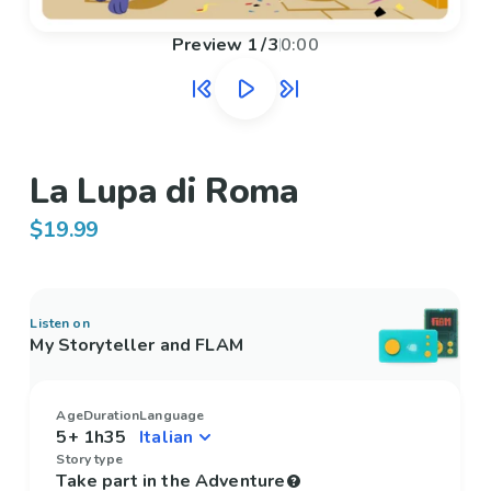
Preview
1
/
3
0:00
La Lupa di Roma
$19.99
Listen on
My Storyteller and FLAM
Age
Duration
Language
5+
1h35
Story type
Take part in the Adventure