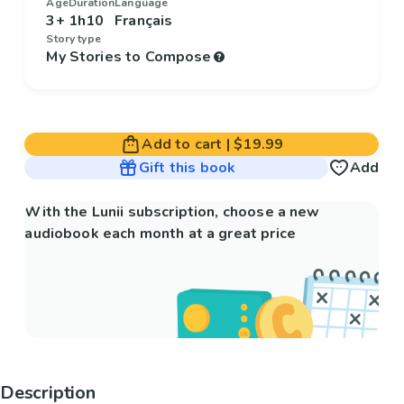
Age
Duration
Language
3+
1h10
Français
Story type
My Stories to Compose
Add to cart
|
$19.99
Gift this book
Add
With the Lunii subscription, choose a new
audiobook each month at a great price
Description