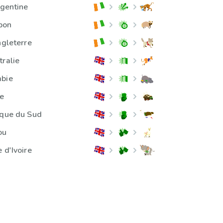
rgentine
apon
ngleterre
tralie
mbie
ie
ique du Sud
ou
 d'Ivoire