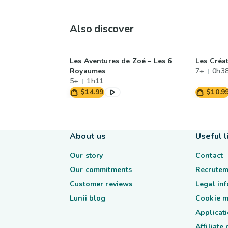
Also discover
Les Aventures de Zoé – Les 6
Les Créa
Royaumes
7+
0h3
5+
1h11
$14.99
$10.9
About us
Useful l
Our story
Contact
Our commitments
Recrutem
Customer reviews
Legal in
Lunii blog
Cookie 
Applicati
Affiliate