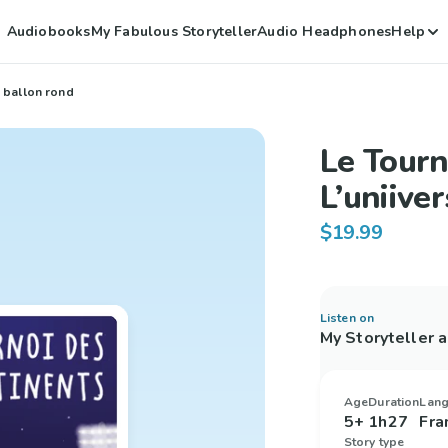
Audiobooks
My Fabulous Storyteller
Audio Headphones
Help
u ballon rond
Le Tourn
L’uniive
$19.99
Listen on
My Storyteller 
Age
Duration
Lan
5+
1h27
Fra
Story type