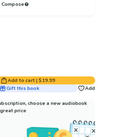
to Compose
Add to cart
|
$19.99
Gift this book
Add
subscription, choose a new audiobook
great price