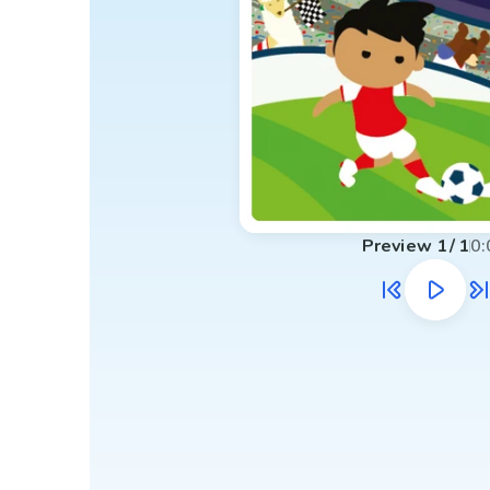
Preview
1
/
1
0: