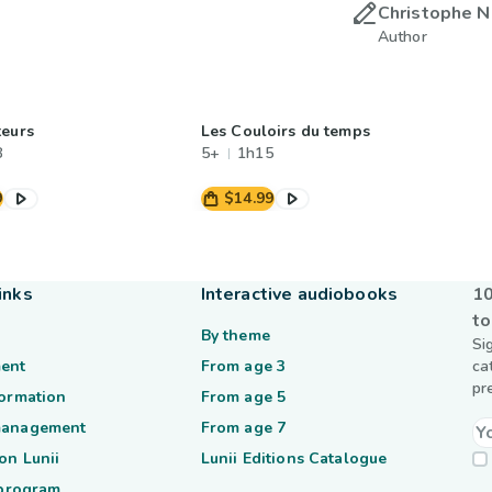
Christophe N
Author
teurs
Les Couloirs du temps
8
5+
1h15
9
$14.99
inks
Interactive audiobooks
10
to
By theme
Si
ent
From age 3
ca
pr
formation
From age 5
management
From age 7
on Lunii
Lunii Editions Catalogue
 program