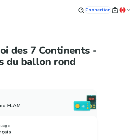
Connection
oi des 7 Continents -
rs du ballon rond
and FLAM
guage
nçais