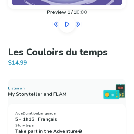
Preview
1
/
1
0:00
Les Couloirs du temps
$14.99
Listen on
My Storyteller and FLAM
Age
Duration
Language
5+
1h15
Français
Story type
Take part in the Adventure