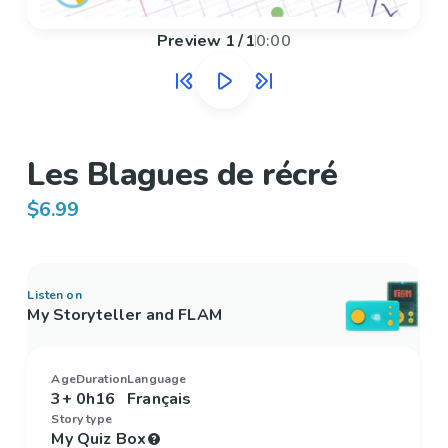
Preview
1
/
1
0:00
Les Blagues de récré
$6.99
Listen on
My Storyteller and FLAM
Age
Duration
Language
3+
0h16
Français
Story type
My Quiz Box