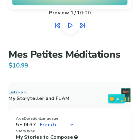
Preview
1
/
1
0:00
Mes Petites Méditations
$10.99
Listen on
My Storyteller and FLAM
Age
Duration
Language
5+
0h37
Story type
My Stories to Compose