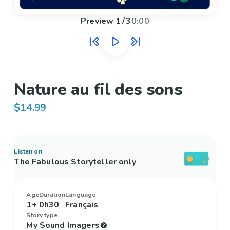
Preview
1
/
3
0:00
Nature au fil des sons
$14.99
Listen on
The Fabulous Storyteller only
Age
Duration
Language
1+
0h30
Français
Story type
My Sound Imagers