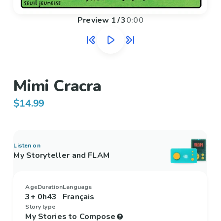
Preview
1
/
3
0:00
Mimi Cracra
$14.99
Listen on
My Storyteller and FLAM
Age
Duration
Language
3+
0h43
Français
Story type
My Stories to Compose