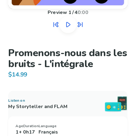
Preview
1
/
4
0:00
Promenons-nous dans les
bruits - L'intégrale
$14.99
Listen on
My Storyteller and FLAM
Age
Duration
Language
1+
0h17
Français