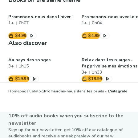
Promenons-nous dans l’hiver !
Promenons-nous avec le c
1+
0h07
1+
0h04
$4.99
$4.99
Also discover
Au pays des songes
Relax dans les nuages -
3+
1h15
J'apprivoise mes émotions
3+
1h33
$19.99
$19.99
Homepage
Catalog
Promenons-nous dans les bruits - L'intégrale
10% off audio books when you subscribe to the
newsletter
Sign up for our newsletter, get 10% off our catalogue of
audiobooks and receive a sneak preview of our new