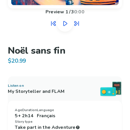
Preview
1
/
3
0:00
Noël sans fin
$20.99
Listen on
My Storyteller and FLAM
Age
Duration
Language
5+
2h14
Français
Story type
Take part in the Adventure