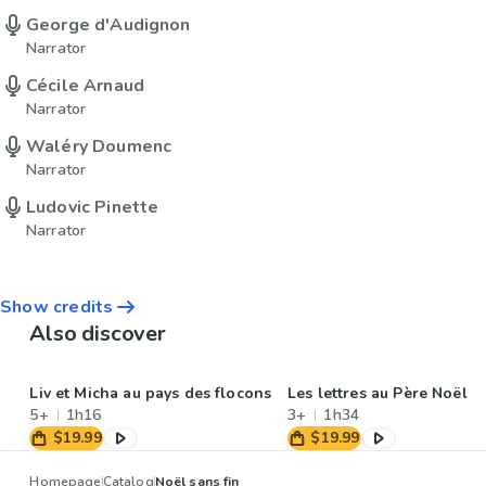
George d'Audignon
Narrator
Cécile Arnaud
Narrator
Waléry Doumenc
Narrator
Ludovic Pinette
Narrator
Show credits
Also discover
Liv et Micha au pays des flocons
Les lettres au Père Noël
5+
1h16
3+
1h34
$19.99
$19.99
Homepage
Catalog
Noël sans fin