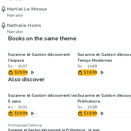
Martial Le Minoux
Narrator
Nathalie Homs
Narrator
Books on the same theme
Suzanne et Gaston découvrent
Suzanne et Gaston découv
l'espace
Temps Modernes
5+
1h37
5+
1h49
$19.99
$19.99
Also discover
Suzanne et Gaston découvrent les
Suzanne et Gaston découv
5 sens
Préhistoire
4+
1h31
5+
1h38
$19.99
$19.99
Homepage
Catalog
Suzanne et Gaston découvrent la Préhistoire - le quiz