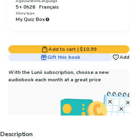
Age
Duration
Language
5+
0h26
Français
Story type
My Quiz Box
Add to cart
|
$10.99
Gift this book
Add
With the Lunii subscription, choose a new
audiobook each month at a great price
Description