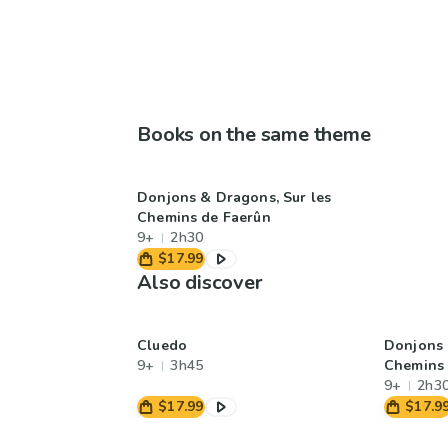
Books on the same theme
Donjons & Dragons, Sur les
Chemins de Faerûn
9+
2h30
$17.99
Also discover
Cluedo
Donjons 
9+
3h45
Chemins 
9+
2h3
$17.99
$17.9