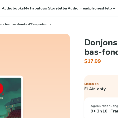
Audiobooks
My Fabulous Storyteller
Audio Headphones
Help
ns les bas-fonds d'Eauprofonde
Donjons
bas-fon
$17.99
Listen on
FLAM only
Age
Duration
Lan
9+
3h10
Fra