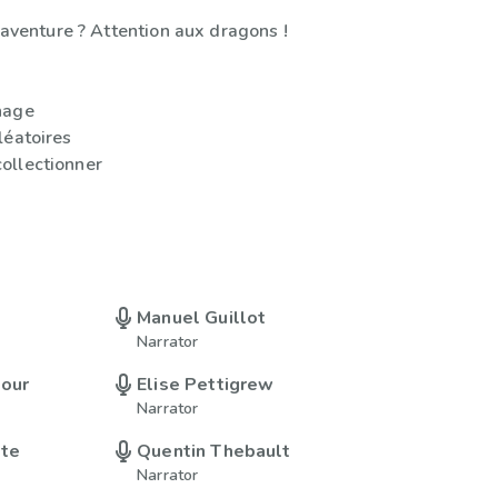
l’aventure ? Attention aux dragons !
nage
léatoires
ollectionner
Manuel Guillot
Narrator
tour
Elise Pettigrew
Narrator
tte
Quentin Thebault
Narrator