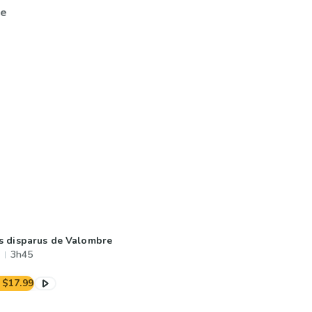
ne
s disparus de Valombre
3h45
$17.99