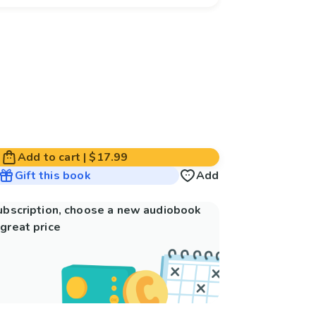
Add to cart
|
$17.99
Gift this book
Add
subscription, choose a new audiobook
great price