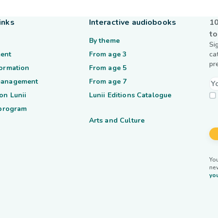
inks
Interactive audiobooks
10
to
By theme
Si
ent
From age 3
ca
pr
formation
From age 5
management
From age 7
on Lunii
Lunii Editions Catalogue
 program
Arts and Culture
You
ne
you