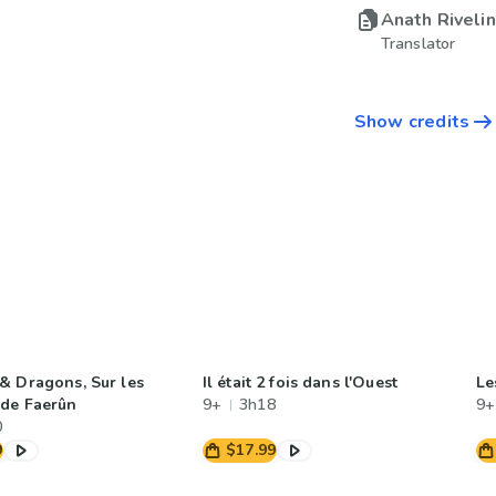
Anath Riveli
Translator
Show credits
& Dragons, Sur les
Il était 2 fois dans l'Ouest
Le
de Faerûn
9+
3h18
9+
0
9
$17.99