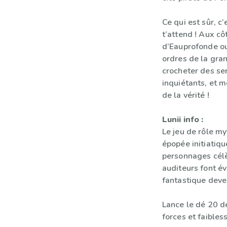
Ce qui est sûr, c
t’attend ! Aux c
d’Eauprofonde ou
ordres de la gra
crocheter des se
inquiétants, et m
de la vérité !
Lunii info :
Le jeu de rôle m
épopée initiatiqu
personnages cél
auditeurs font év
fantastique deve
Lance le dé 20 d
forces et faibles