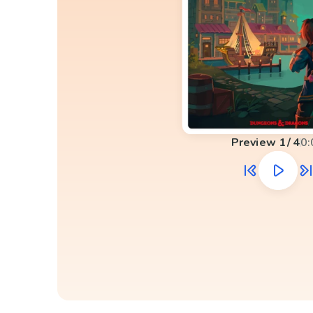
Preview
1
/
4
0: