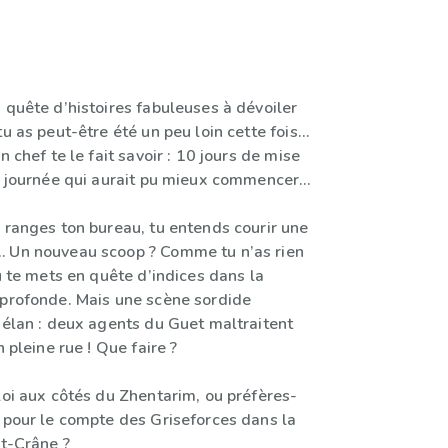
 quête d’histoires fabuleuses à dévoiler
tu as peut-être été un peu loin cette fois…
n chef te le fait savoir : 10 jours de mise
ne journée qui aurait pu mieux commencer…
 ranges ton bureau, tu entends courir une
 Un nouveau scoop ? Comme tu n’as rien
tu te mets en quête d’indices dans la
uprofonde. Mais une scène sordide
 élan : deux agents du Guet maltraitent
n pleine rue ! Que faire ?
loi aux côtés du Zhentarim, ou préfères-
r pour le compte des Griseforces dans la
rt-Crâne ?