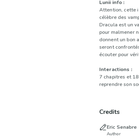
Lunii info :
Attention, cette
célèbre des vampi
Dracula est un va
pour malmener no
donnent un bon a
seront confronté
écouter pour véri
Interactions :
7 chapitres et 18 
reprendre son sou
Credits
Eric Senabre
Author