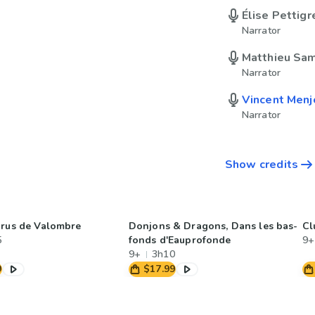
Élise Pettig
Narrator
Matthieu Sa
Narrator
Vincent Menj
Narrator
Show credits
arus de Valombre
Donjons & Dragons, Dans les bas-
Cl
5
fonds d'Eauprofonde
9+
9+
3h10
9
$17.99