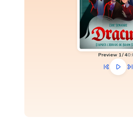
Preview
1
/
4
0: