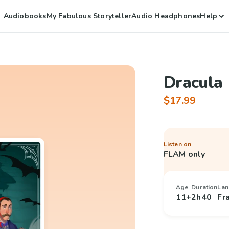
Audiobooks
My Fabulous Storyteller
Audio Headphones
Help
Dracula
$17.99
Listen on
FLAM only
Age
Duration
Lan
11+
2h40
Fr