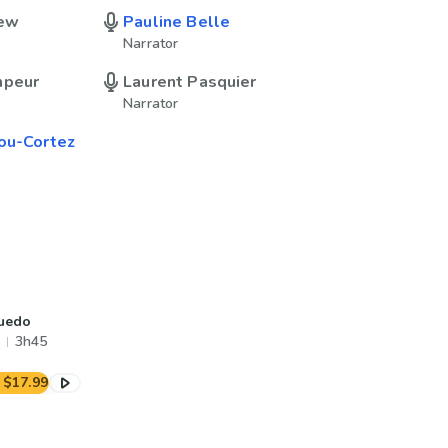
rew
Pauline Belle
Narrator
mpeur
Laurent Pasquier
Narrator
ou-Cortez
uedo
3h45
$17.99