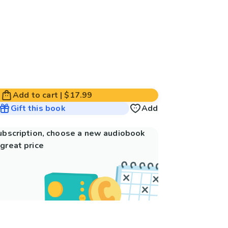
Add to cart
|
$17.99
Gift this book
Add
subscription, choose a new audiobook
great price