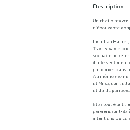
Description
Un chef d’œuvre d
d'épouvante adapt
Jonathan Harker, 
Transylvanie pou
souhaite acheter 
il a le sentiment
prisonnier dans 
Au même moment,
et Mina, sont el
et de disparition
Et si tout était 
parviendront-ils 
intentions du co