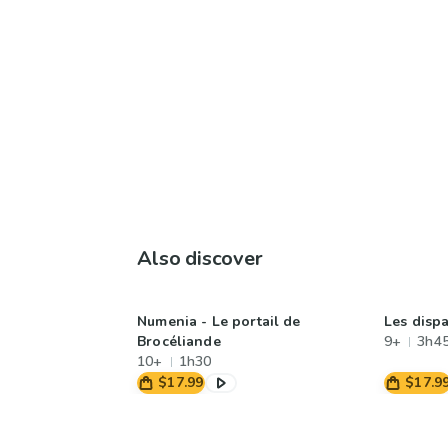
Also discover
Numenia - Le portail de
Les disp
Brocéliande
9+
3h4
10+
1h30
$17.99
$17.9